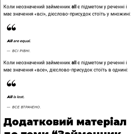
Коли неозначений займенник
all
є підметом у реченні і
має значення «всі», дієслово-присудок стоїть у множині:
All
are equal.
ВСІ РІВНІ.
Коли неозначений займенник
all
є підметом у реченні і
має значення «все», дієслово-присудок стоїть в однині:
All
is lost.
ВСЕ ВТРАЧЕНО.
Додатковий матеріал