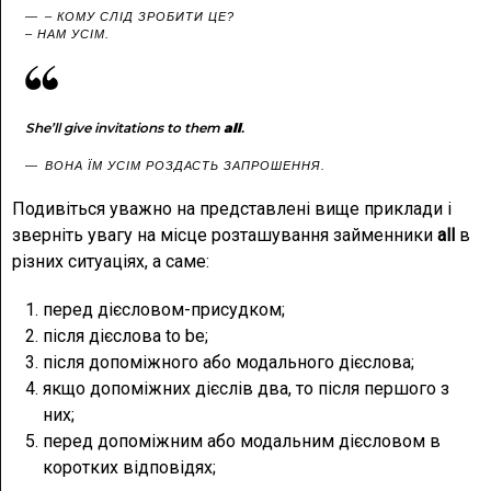
– КОМУ СЛІД ЗРОБИТИ ЦЕ?
– НАМ УСІМ.
She’ll give invitations to them
all
.
ВОНА ЇМ УСІМ РОЗДАСТЬ ЗАПРОШЕННЯ.
Подивіться уважно на представлені вище приклади і
зверніть увагу на місце розташування займенники
all
в
різних ситуаціях, а саме:
перед дієсловом-присудком;
після дієслова to be;
після допоміжного або модального дієслова;
якщо допоміжних дієслів два, то після першого з
них;
перед допоміжним або модальним дієсловом в
коротких відповідях;