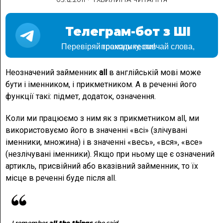
Телеграм-бот з ШІ
Перевіряй граматику, вивчай слова, проходь тести!
Неозначений займенник
all
в англійській мові може
бути і іменником, і прикметником. А в реченні його
функції такі: підмет, додаток, означення.
Коли ми працюємо з ним як з прикметником all, ми
використовуємо його в значенні «всі» (злічувані
іменники, множина) і в значенні «весь», «вся», «все»
(незлічувані іменники). Якщо при ньому ще є означений
артикль, присвійний або вказівний займенник, то їх
місце в реченні буде після all.
I remember
all the things
she said.