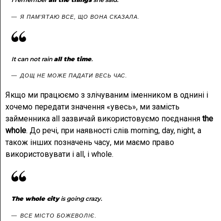
Я ПАМ’ЯТАЮ ВСЕ, ЩО ВОНА СКАЗАЛА.
It can not rain
all the time
.
ДОЩ НЕ МОЖЕ ПАДАТИ ВЕСЬ ЧАС.
Якщо ми працюємо з злічуваним іменником в однині і
хочемо передати значення «увесь», ми замість
займенника all зазвичай використовуємо поєднання
the
whole
. До речі, при наявності слів morning, day, night, а
також інших позначень часу, ми маємо право
використовувати і all, і whole.
The whole city
is going crazy.
ВСЕ МІСТО БОЖЕВОЛІЄ.