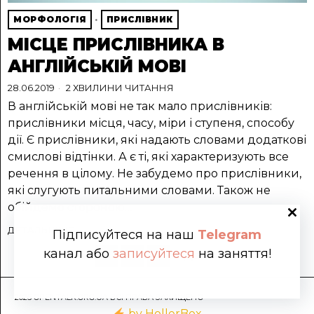
МОРФОЛОГІЯ
·
ПРИСЛІВНИК
МІСЦЕ ПРИСЛІВНИКА В
АНГЛІЙСЬКІЙ МОВІ
28.06.2019
2 ХВИЛИНИ ЧИТАННЯ
В англійській мові не так мало прислівників:
прислівники місця, часу, міри і ступеня, способу
дії. Є прислівники, які надають словами додаткові
смислові відтінки. А є ті, які характеризують все
речення в цілому. Не забудемо про прислівники,
які слугують питальними словами. Також не
обійдемо стороною…
ДЕТАЛЬНІШЕ
Підписуйтеся на наш
Telegram
канал або
записуйтеся
на заняття!
1
2
3
Далі
2025 OPENTALK.ORG.UA ВСІ ПРАВА ЗАХИЩЕНО
by HollerBox