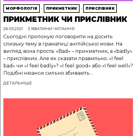
МОРФОЛОГІЯ
·
ПРИКМЕТНИК
·
ПРИСЛІВНИК
ПРИКМЕТНИК ЧИ ПРИСЛІВНИК
26.05.2021
3 ХВИЛИНИ ЧИТАННЯ
Сьогодні пропоную поговорити на досить
слизьку тему в граматиці англійської мови. На
вигляд вона проста. «Bad» – прикметник, а «badly»
– прислівник. Але як сказати правильно: «I feel
bad» чи «I feel badly»? «I feel good» або «I feel well»?
Подібні нюанси сильно збивають…
ДЕТАЛЬНІШЕ