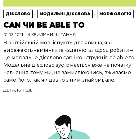
ДІЄСЛОВО
·
МОДАЛЬНІ ДІЄСЛОВА
·
МОРФОЛОГІЯ
CAN ЧИ BE ABLE TO
01.03.2021
4 ХВИЛИНИ ЧИТАННЯ
В англійській мові існують два явища, які
виражають «вміння» та «здатність» щось робити –
це модальне дієслово can і конструкція be able to.
Модальне дієслово зустрічається вже на початку
навчання, тому ми, не замислюючись, вживаємо
саме його, так як давно з ним знайомі, але…
ДЕТАЛЬНІШЕ