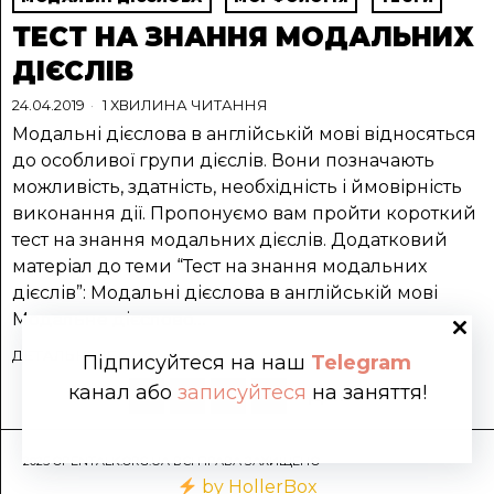
ТЕСТ НА ЗНАННЯ МОДАЛЬНИХ
ДІЄСЛІВ
24.04.2019
1 ХВИЛИНА ЧИТАННЯ
Модальні дієслова в англійській мові відносяться
до особливої ​​групи дієслів. Вони позначають
можливість, здатність, необхідність і ймовірність
виконання дії. Пропонуємо вам пройти короткий
тест на знання модальних дієслів. Додатковий
матеріал до теми “Тест на знання модальних
дієслів”: Модальні дієслова в англійській мові
Модальне дієслово…
ДЕТАЛЬНІШЕ
Підписуйтеся на наш
Telegram
канал або
записуйтеся
на заняття!
1
2
3
4
Далі
2025 OPENTALK.ORG.UA ВСІ ПРАВА ЗАХИЩЕНО
by HollerBox