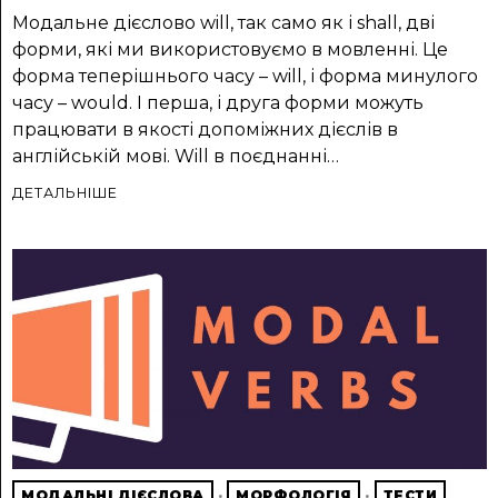
Модальне дієслово will, так само як і shall, дві
форми, які ми використовуємо в мовленні. Це
форма теперішнього часу – will, і форма минулого
часу – would. І перша, і друга форми можуть
працювати в якості допоміжних дієслів в
англійській мові. Will в поєднанні…
ДЕТАЛЬНІШЕ
МОДАЛЬНІ ДІЄСЛОВА
·
МОРФОЛОГІЯ
·
ТЕСТИ