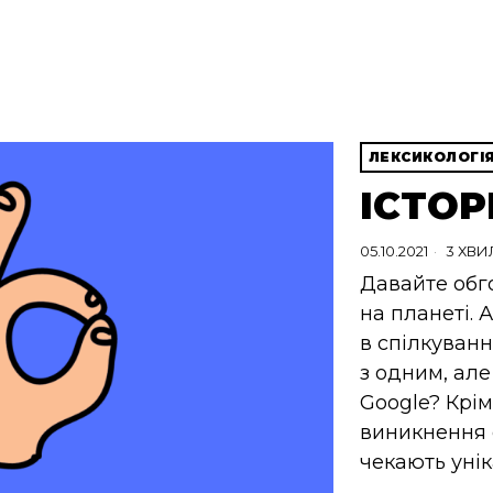
ЛЕКСИКОЛОГІ
ІСТОР
05.10.2021
3 ХВИ
Давайте обг
на планеті.
в спілкуванн
з одним, але 
Google? Крім
виникнення с
чекають унік