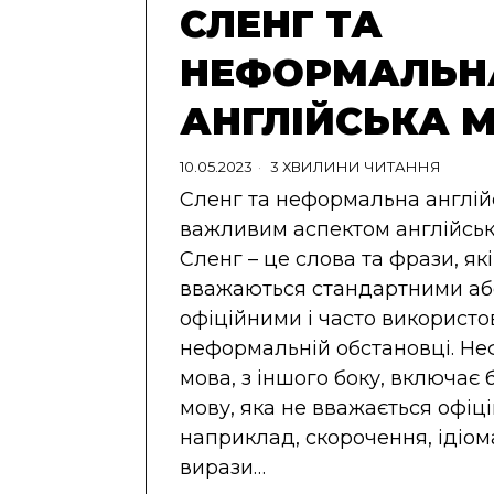
СЛЕНГ ТА
НЕФОРМАЛЬН
АНГЛІЙСЬКА 
10.05.2023
3 ХВИЛИНИ ЧИТАННЯ
Сленг та неформальна англій
важливим аспектом англійськ
Сленг – це слова та фрази, які
вважаються стандартними аб
офіційними і часто використо
неформальній обстановці. Н
мова, з іншого боку, включає 
мову, яка не вважається офіц
наприклад, скорочення, ідіом
вирази…