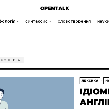
OPENTALK
фологія
синтаксис
словотворення
наук
ФОНЕТИКА
ЛЕКСИКА
·
Н
ІДІОМ
АНГЛ