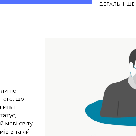
ДЕТАЛЬНІШЕ
оли не
того, що
мів і
татус,
й мові світу
ів в такій