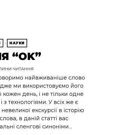
Я
·
НАУКИ
ІЯ “OK”
ЛИНИ ЧИТАННЯ
оворимо найвживаніше слово
 Адже ми використовуємо його
і кожен день, і не тільки одне
і з технологіями. У всіх же є
 невеликої екскурсії в історію
лова, в даній статті вас
альні сленгові синоніми…