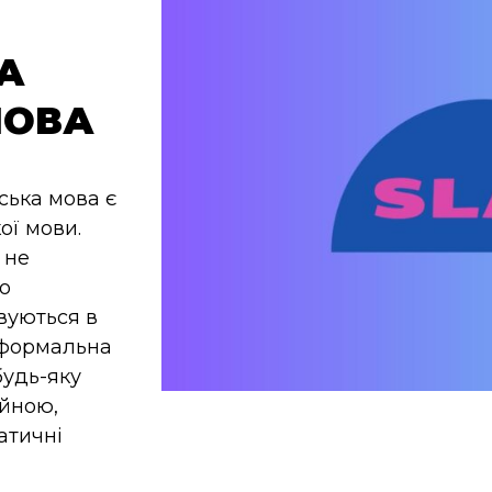
А
МОВА
ська мова є
ої мови.
 не
о
вуються в
еформальна
будь-яку
ійною,
атичні