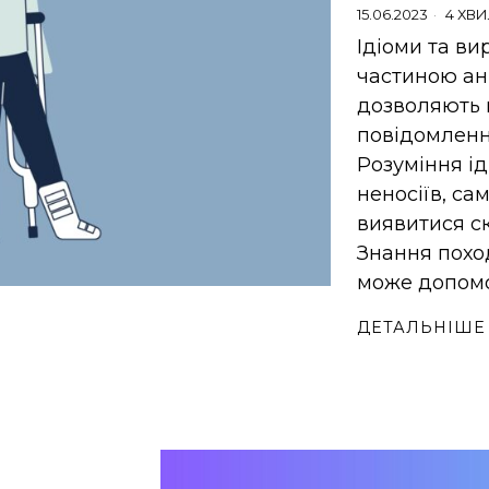
15.06.2023
4 ХВ
Ідіоми та в
частиною анг
дозволяють
повідомлення
Розуміння і
неносіїв, са
виявитися с
Знання похо
може допомо
ДЕТАЛЬНІШЕ