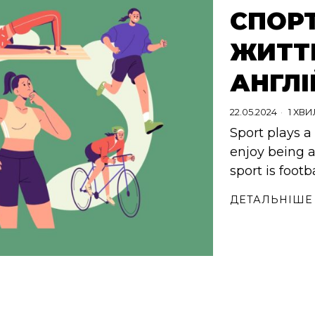
СПОР
ЖИТТ
АНГЛ
22.05.2024
1 ХВ
Sport plays a 
enjoy being ac
sport is footba
ДЕТАЛЬНІШЕ