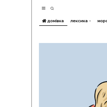
домівка
лексика
мор