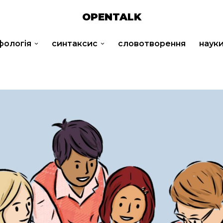
OPENTALK
фологія
синтаксис
словотворення
наук