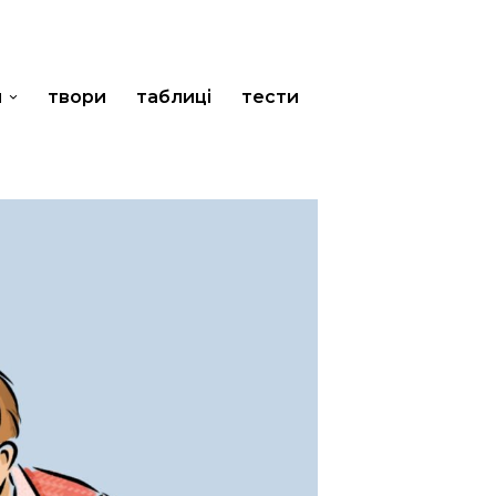
и
твори
таблиці
тести