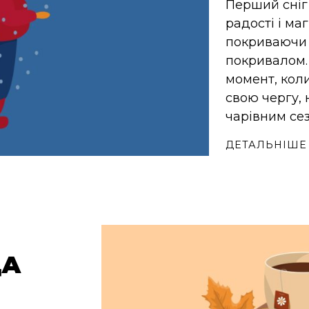
Перший сніг
радості і маг
покриваючи 
покривалом.
момент, коли
свою чергу,
чарівним се
ДЕТАЛЬНІШЕ
ДА