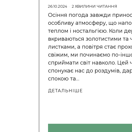
26.10.2024
2 ХВИЛИНИ ЧИТАННЯ
Осіння погода завжди принос
особливу атмосферу, що нап
теплом і ностальгією. Коли д
вкриваються золотистими та
листками, а повітря стає про
свіжим, ми починаємо по-інш
сприймати світ навколо. Цей 
спонукає нас до роздумів, да
спокою та…
ДЕТАЛЬНІШЕ