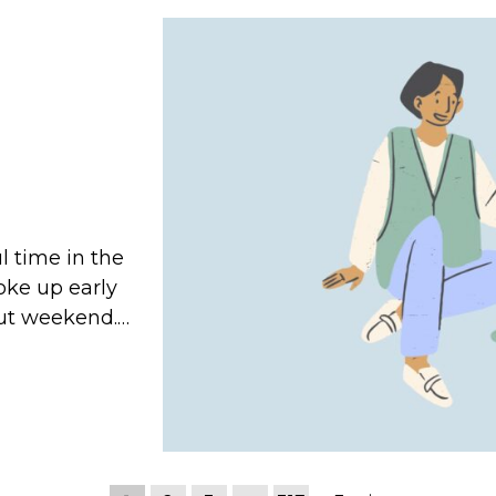
l time in the
oke up early
out weekend.…