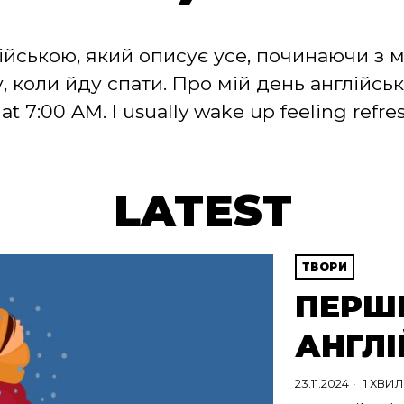
лійською, який описує усе, починаючи з 
 коли йду спати. Про мій день англійсько
 at 7:00 AM. I usually wake up feeling refr
LATEST
ТВОРИ
ПЕРШИ
АНГЛ
23.11.2024
1 ХВИ