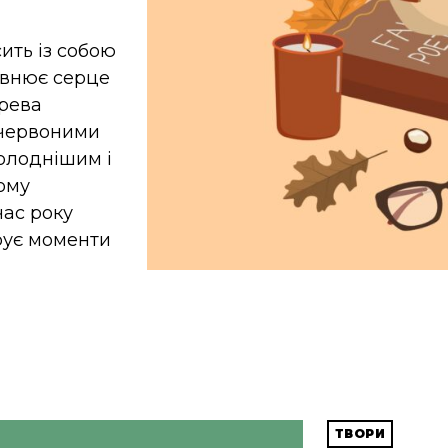
ить із собою
овнює серце
ерева
 червоними
холоднішим і
ому
час року
рує моменти
ТВОРИ