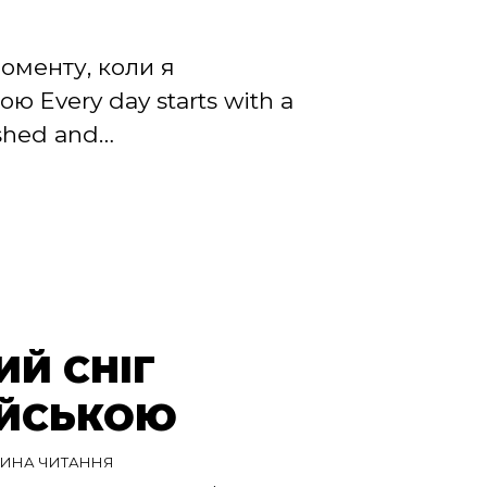
моменту, коли я
ю Every day starts with a
eshed and…
Й СНІГ
ІЙСЬКОЮ
ЛИНА ЧИТАННЯ