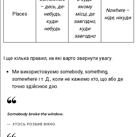
– десь, де-
якому
Nowhere –
Places
небудь,
місці, де
ніде, нікуди
куди-
завгодно,
небудь
куди
завгодно
І ще кілька правил, на які варто звернути увагу.
Ми використовуємо somebody, something,
somewhere і т. Д., коли не кажемо хто, що або де
точно здійснює дію.
Somebody broke the window.
ХТОСЬ РОЗБИВ ВІКНО.