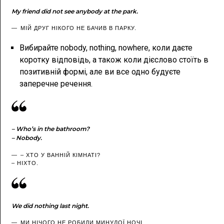
My friend did not see anybody at the park.
МІЙ ДРУГ НІКОГО НЕ БАЧИВ В ПАРКУ.
Вибирайте nobody, nothing, nowhere, коли даєте
коротку відповідь, а також коли дієслово стоїть в
позитивній формі, але ви все одно будуєте
заперечне речення.
– Who’s in the bathroom?
– Nobody.
– ХТО У ВАННІЙ КІМНАТІ?
– НІХТО.
We did nothing last night.
МИ НІЧОГО НЕ РОБИЛИ МИНУЛОЇ НОЧІ.