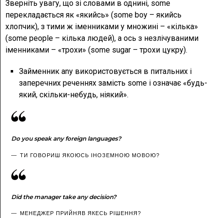
Зверніть увагу, що зі словами в однині, some
перекладається як «якийсь» (some boy – якийсь
хлопчик), з тими ж іменниками у множині – «кілька»
(some people – кілька людей), а ось з незлічуваними
іменниками – «трохи» (some sugar – трохи цукру).
Займенник any використовується в питальних і
заперечних реченнях замість some і означає «будь-
який, скільки-небудь, ніякий».
Do you speak any foreign languages?
ТИ ГОВОРИШ ЯКОЮСЬ ІНОЗЕМНОЮ МОВОЮ?
Did the manager take any decision?
МЕНЕДЖЕР ПРИЙНЯВ ЯКЕСЬ РІШЕННЯ?