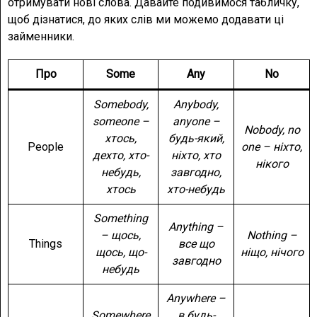
отримувати нові слова. Давайте подивимося табличку,
щоб дізнатися, до яких слів ми можемо додавати ці
займенники.
Про
Some
Any
No
Somebody,
Anybody,
someone –
anyone –
Nobody, no
хтось,
будь-який,
People
one – ніхто,
дехто, хто-
ніхто, хто
нікого
небудь,
завгодно,
хтось
хто-небудь
Something
Anything –
– щось,
Nothing –
Things
все що
щось, що-
ніщо, нічого
завгодно
небудь
Anywhere –
Somewhere
в будь-