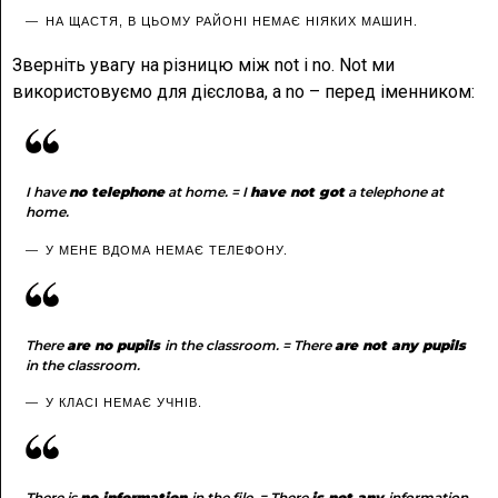
НА ЩАСТЯ, В ЦЬОМУ РАЙОНІ НЕМАЄ НІЯКИХ МАШИН.
Зверніть увагу на різницю між not і no. Not ми
використовуємо для дієслова, а no – перед іменником:
I have
no telephone
at home. = I
have not got
a telephone at
home.
У МЕНЕ ВДОМА НЕМАЄ ТЕЛЕФОНУ.
There
are no pupils
in the classroom. = There
are not any pupils
in the classroom.
У КЛАСІ НЕМАЄ УЧНІВ.
There is
no information
in the file. = There
is not any
information