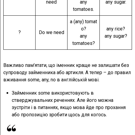
need
any
any sugar.
tomatoes.
a (any) tomat
o?
any rice?
?
Do we need
any
any sugar?
tomatoes?
Важливо пам’ятати, що іменник краще не залишати без
супроводу займенника або артикля. А тепер – до правил
вживання some, any, no в англійській мові.
Займенник some використовують в
стверджувальних реченнях. Але його можна
зустріти і в питаннях, якщо мова йде про прохання
або пропозицію зробити щось для когось.