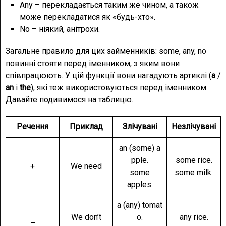
Any – перекладається таким же чином, а також
може перекладатися як «будь-хто».
No – ніякий, анітрохи.
Загальне правило для цих займенників: some, any, no
повинні стояти перед іменником, з яким вони
співпрацюють. У цій функції вони нагадують артиклі (
a
/
an
і
the
), які теж використовуються перед іменником.
Давайте подивимося на таблицю.
Речення
Приклад
Злічувані
Незлічувані
an (some) a
pple.
some rice.
+
We need
some
some milk.
apples.
a (any) tomat
We don’t
o.
any rice.
–