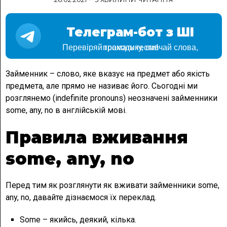
Телеграм-бот з ШІ
Перевіряй граматику, вивчай слова, проходь тести!
Займенник – слово, яке вказує на предмет або якість
предмета, але прямо не називає його. Сьогодні ми
розглянемо (indefinite pronouns) неозначені займенники
some, any, no в англійській мові.
Правила вживання
some, any, no
Перед тим як розглянути як вживати займенники some,
any, no, давайте дізнаємося їх переклад.
Some – якийсь, деякий, кілька.