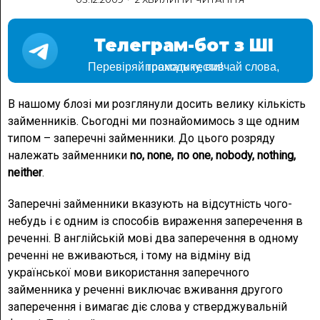
Телеграм-бот з ШІ
Перевіряй граматику, вивчай слова, проходь тести!
В нашому блозі ми розглянули досить велику кількість
займенників. Сьогодні ми познайомимось з ще одним
типом – заперечні займенники. До цього розряду
належать займенники
nо, none, по one, nobody, nothing,
neither
.
Заперечні займенники вказують на відсутність чого-
небудь і є одним із способів вираження заперечення в
реченні. В англійській мові два заперечення в одному
реченні не вживаються, і тому на відміну від
української мови використання заперечного
займенника у реченні виключає вживання другого
заперечення і вимагає діє слова у стверджувальній