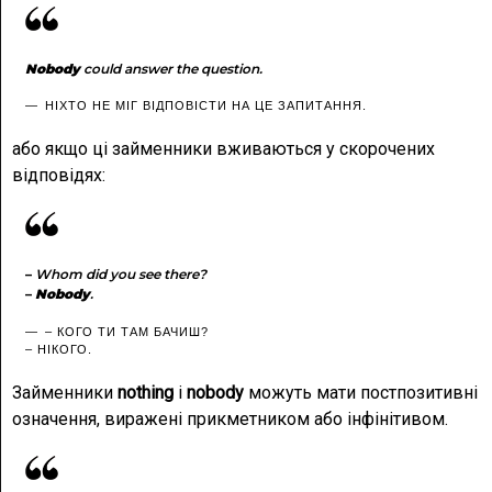
Nobody
could answer the question.
НІХТО НЕ МІГ ВІДПОВІСТИ НА ЦЕ ЗАПИТАННЯ.
або якщо ці займенники вживаються у скорочених
відповідях:
–
Whom did you see there?
–
Nobody
.
– КОГО ТИ ТАМ БАЧИШ?
– НІКОГО.
Займенники
nothing
і
nobody
можуть мати постпозитивні
означення, виражені прикметником або інфінітивом.