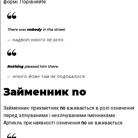
формі. Порівняйте:
There was
nobody
in the street.
НАДВОРІ НІКОГО НЕ БУЛО.
Nothing
pleased
him
there.
НІЧОГО ЙОМУ ТАМ НЕ ПОДОБАЛОСЯ.
Займенник no
Займенник-прикметник
no
вживається в ролі означення
перед злічуваними і незлічуваними іменниками.
Артикль при наявності означення
no
не вживається.