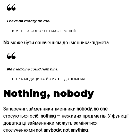
I have
no
money on me.
В МЕНЕ З СОБОЮ НЕМАЄ ГРОШЕЙ.
No
може бути означенням до іменника-підмета.
No
medicine could help him
.
НІЯКА МЕДИЦИНА ЙОМУ НЕ ДОПОМОЖЕ.
Nothing, nobody
Заперечні займенники-іменники
nobody, no one
стосуються осіб,
nothing
— неживих предметів. У функції
додатка ці займенники можуть замінятися
сполученнями not
anybody
;
not
anything
: