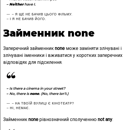
–
Neither
have I.
– Я ЩЕ НЕ БАЧИВ ЦЬОГО ФІЛЬМУ.
– І Я НЕ БАЧИВ ЙОГО.
Займенник none
Заперечний займенник
none
може заміняти злічувані і
злічувані іменники і вживатися у коротких заперечних
відповідях для підсилення.
–
Is there a cinema in your street?
–
No, there is
none
. (No, there isn’t.)
– НА ТВОЇЙ ВУЛИЦІ Є КІНОТЕАТР?
– НІ, НЕМАЄ.
Займенник
none
рівнозначний сполученню
not any
.