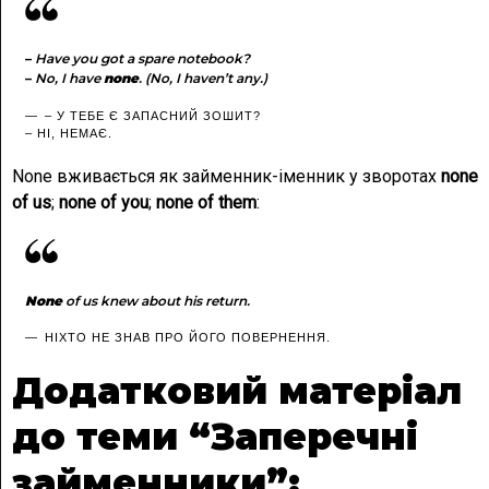
–
Have you got a spare notebook?
–
No, I have
none
. (No, I haven’t any.)
– У ТЕБЕ Є ЗАПАСНИЙ ЗОШИТ?
– НІ, НЕМАЄ.
None вживається як займенник-іменник у зворотах
none
of us
;
none of you
;
none of them
:
None
of us knew about his return.
НІХТО НЕ ЗНАВ ПРО ЙОГО ПОВЕРНЕННЯ.
Додатковий матеріал
до теми “Заперечні
займенники”: