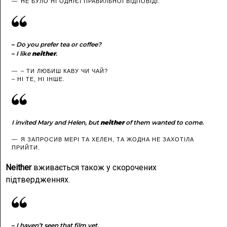
НЕ БУЛО НІ ОДНІЄЇ ПРАВИЛЬНОЇ ВІДПОВІДІ.
–
Do you prefer tea or coffee?
–
I like
neither
.
– ТИ ЛЮБИШ КАВУ ЧИ ЧАЙ?
– НІ ТЕ, НІ ІНШЕ.
I invited Mary and Helen, but
neither
of them wanted to come.
Я ЗАПРОСИВ МЕРІ ТА ХЕЛЕН, ТА ЖОДНА НЕ ЗАХОТІЛА
ПРИЙТИ.
Neither
вживається також у скорочених
підтвердженнях.
–
I haven’t seen that film yet.