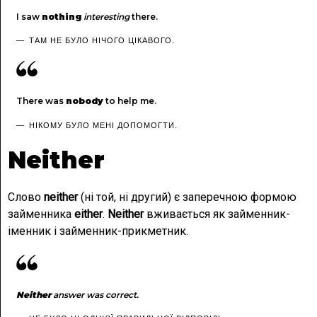
I saw
nothing
interesting
there.
ТАМ НЕ БУЛО НІЧОГО ЦІКАВОГО.
There was
nobody
to help me.
НІКОМУ БУЛО МЕНІ ДОПОМОГТИ.
Neither
Слово
neither
(ні той, ні другий) є заперечною формою
займенника
either
.
Neither
вживається як займенник-
іменник і займенник-прикметник.
Neither
answer
was
correct.