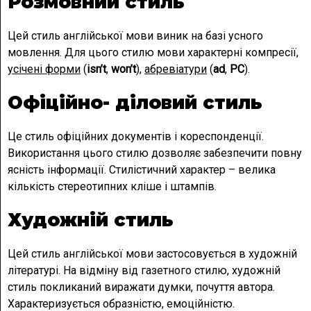
Розмовний стиль
Цей стиль англійської мови виник на базі усного
мовлення. Для цього стилю мови характерні компресії,
усічені форми
(
isn’t
,
won’t
),
абревіатури
(
ad
,
PC
).
Офіційно- діловий стиль
Це стиль офіційних документів і кореспонденції.
Використання цього стилю дозволяє забезпечити повну
ясність інформації. Стилістичний характер – велика
кількість стереотипних кліше і штампів.
Художній стиль
Цей стиль англійської мови застосовується в художній
літературі. На відміну від газетного стилю, художній
стиль покликаний виражати думки, почуття автора.
Характеризується образністю, емоційністю.