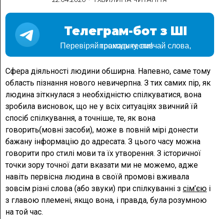
Телеграм-бот з ШІ
Перевіряй граматику, вивчай слова, проходь тести!
Сфера діяльності людини обширна. Напевно, саме тому
область пізнання нового невичерпна. З тих самих пір, як
людина зіткнулася з необхідністю спілкуватися, вона
зробила висновок, що не у всіх ситуаціях звичний їй
спосіб спілкування, а точніше, те, як вона
говорить(мовні засоби), може в повній мірі донести
бажану інформацію до адресата. З цього часу можна
говорити про стилі мови та їх утворення. З історичної
точки зору точної дати вказати ми не можемо, адже
навіть первісна людина в своїй промові вживала
зовсім різні слова (або звуки) при спілкуванні з
сім’єю
і
з главою племені, якщо вона, і правда, була розумною
на той час.