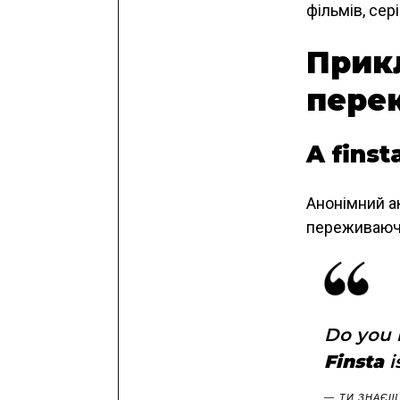
фільмів, сер
Прикл
пере
A finst
Анонімний ак
переживаючи
Do you k
Finsta
is
ТИ ЗНАЄШ,