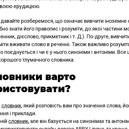
воєю ерудицією.
 давайте розберемося, що означає вивчити іноземне 
бно знати його правопис і розуміти, до якої частини м
енник, дієслово, прикметник і т. Д.). По-друге, вивчит
міти вживати слово в реченні. Також важливо розуміт
 поєднується і чи є у нього синоніми і антоніми. Все
 хорошого тлумачного словника.
ловники варто
ристовувати?
й
словник
, який розповість вам про значення слова, йо
ня і приклади.
ній
словник
, але він базується на синонімах та антоні
икористовувати онлайн-версію
ABBY Lingvo
, та краще