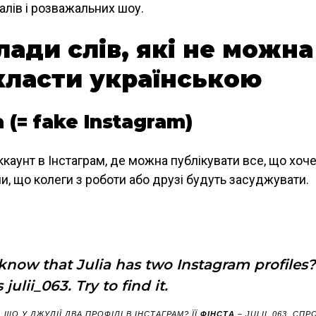
іалів і розважальних шоу.
ади слів, які не можна
класти українською
a (= fake Instagram)
каунт в Інстаграм, де можна публікувати все, що хоче
, що колеги з роботи або друзі будуть засуджувати.
now that Julia has two Instagram profiles?
 julii_063. Try to find it.
 ЩО У ДЖУЛІЇ ДВА ПРОФІЛІ В ІНСТАГРАМ? ЇЇ
ФІНСТА
– JULII_063. СП