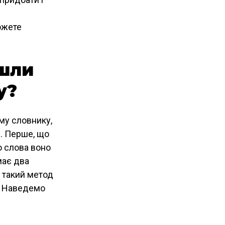
ожете
йшли
у?
му словнику,
е. Перше, що
о слова воно
має два
 такий метод
. Наведемо