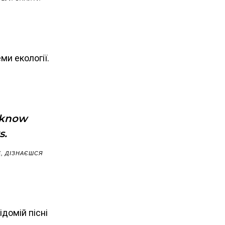
ми екології.
l know
s.
, ДІЗНАЄШСЯ
ідомій пісні