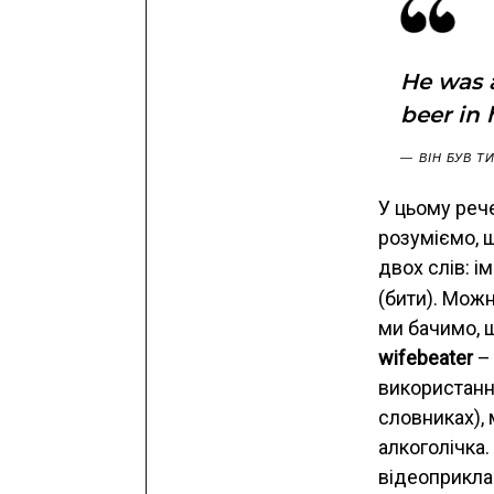
He was 
beer in 
ВІН БУВ 
У цьому рече
розуміємо, щ
двох слів: і
(бити). Мож
ми бачимо, щ
wifebeater
– 
використання
словниках),
алкоголічка
відеоприклад