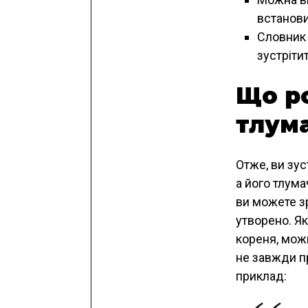
встанови
Словник
зустріти
Що р
тлума
Отже, ви зус
а його тлум
ви можете зр
утворено. Я
кореня, мож
не завжди п
приклад: