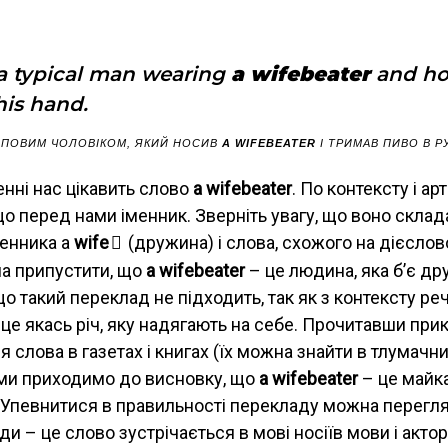
a typical man wearing
a
wifebeater
and ho
his hand.
ТИПОВИМ ЧОЛОВІКОМ, ЯКИЙ НОСИВ
A WIFEBEATER
І ТРИМАВ ПИВО В РУ
нні нас цікавить слово
a wifebeater
. По контексту і а
о перед нами іменник. Зверніть увагу, що воно склад
менника a
wife
(дружина) і слова, схожого на дієслов
на припустити, що
a wifebeater
– це людина, яка б’є др
о такий переклад не підходить, так як з контексту р
це якась річ, яку надягають на себе. Прочитавши при
 слова в газетах і книгах (їх можна знайти в тлумачн
 ми приходимо до висновку, що
a wifebeater
– це майк
. Упевнитися в правильності перекладу можна перег
и – це слово зустрічається в мові носіїв мови і актор