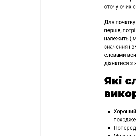
оточуючих с
Для початку
перше, потрі
належить (ім
значення і в
словами воно
дізнатися з
Які с
вико
Хороши
походжен
Поперед
Можна в