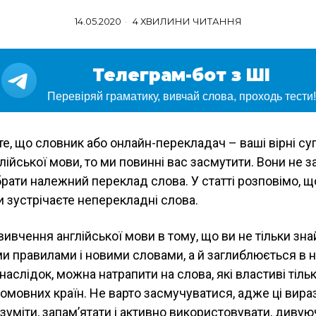
14.05.2020
4 ХВИЛИНИ ЧИТАННЯ
Телеграм-бот з ШІ
Перевіряй граматику, вивчай слова, проходь тести!
е, що словник або онлайн-перекладач – ваші вірні су
лійської мови, то ми повинні вас засмутити. Вони не 
рати належний переклад слова. У статті розповімо, щ
ли зустрічаєте неперекладні слова.
вивчення англійської мови в тому, що ви не тільки зн
и правилами і новими словами, а й заглиблюється в 
 наслідок, можна натрапити на слова, які властиві тільк
омовних країн. Не варто засмучуватися, адже ці вира
зуміти, запам’ятати і активно використовувати, дивую