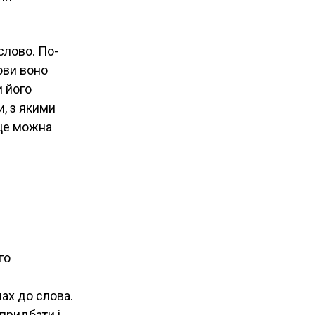
слово. По-
ови воно
и його
и, з якими
 це можна
го
мах до слова.
 придбати і