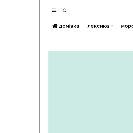
домівка
лексика
мор