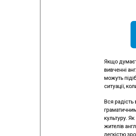
Якщо думаєт
вивченні анг
можуть підіб
ситуації, ко
Вся радість 
граматичним
культуру. Як
жителів англ
легкістю зро