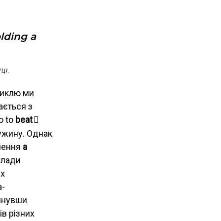
lding a
ЦІ.
ртиклю ми
ається з
о to
beat
ужину. Однак
ечення
a
клади
их
а-
лянувши
ів різних