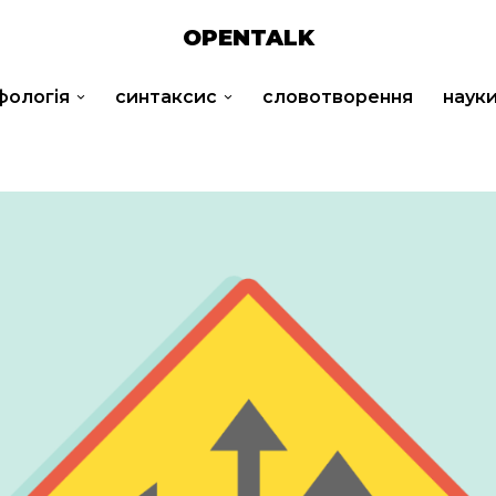
OPENTALK
фологія
синтаксис
словотворення
наук