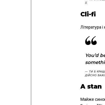
ЇЇ.
Cli-fi
Література і
You’d be
somethi
ТИ Б КРА
ДІЙСНО ВАЖЛ
A stan
Майже сино