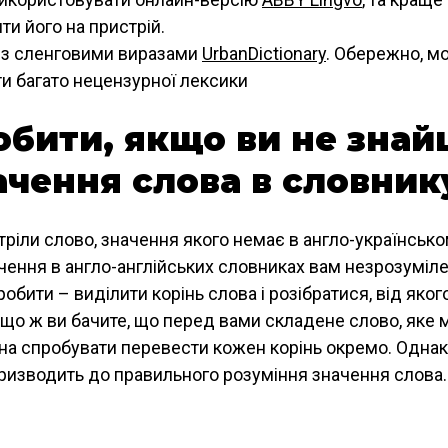
ти його на пристрій.
 з сленговими виразами
UrbanDictionary
. Обережно, м
ти багато нецензурної лексики
обити, якщо ви не зна
чення слова в словник
тріли слово, значення якого немає в англо-українсько
ачення в англо-англійських словниках вам незрозуміл
обити – виділити корінь слова і розібратися, від яког
кщо ж ви бачите, що перед вами складене слово, яке 
на спробувати перевести кожен корінь окремо. Однак
ризводить до правильного розуміння значення слова