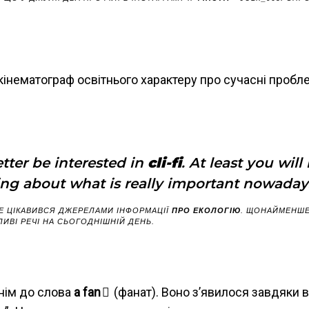
 кінематограф освітнього характеру про сучасні пробле
tter be interested in
cli-fi
. At least you wil
ng about what is really important nowaday
ЩЕ ЦІКАВИВСЯ ДЖЕРЕЛАМИ ІНФОРМАЦІЇ
ПРО ЕКОЛОГІЮ
. ЩОНАЙМЕНШЕ
ИВІ РЕЧІ НА СЬОГОДНІШНІЙ ДЕНЬ.
нім до слова
a
fan
(фанат). Воно з’явилося завдяки в