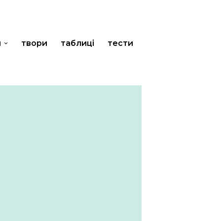
и
твори
таблиці
тести