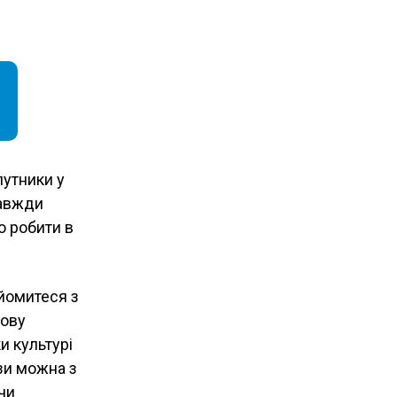
путники у
завжди
о робити в
айомитеся з
нову
и культурі
зи можна з
чи