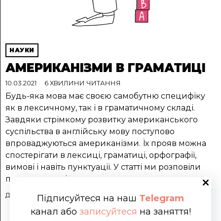
НАУКИ
АМЕРИКАНІЗМИ В ГРАМАТИЦІ
10.03.2021
6 ХВИЛИНИ ЧИТАННЯ
Будь-яка мова має своєю самобутню специфіку
як в лексичному, так і в граматичному складі.
Завдяки стрімкому розвитку американського
суспільства в англійську мову поступово
впроваджуються американізми. Їх прояв можна
спостерігати в лексиці, граматиці, орфографії,
вимові і навіть пунктуації. У статті ми розповіли
про американізми в…
ДЕТАЛЬНІШЕ
Підписуйтеся на наш
Telegram
канал або
записуйтеся
на заняття!
Назад
1
2
3
4
5
…
7
Далі