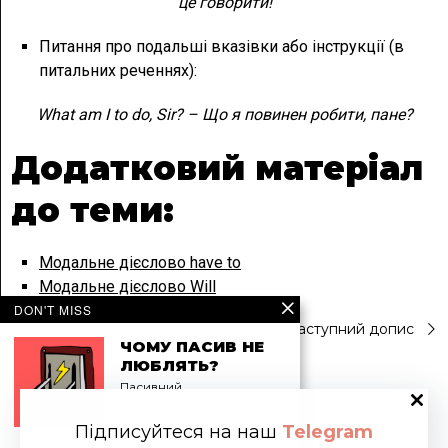
це говорити!
Питання про подальші вказівки або інструкції (в
питальних реченнях):
What am I to do, Sir? – Що я повинен робити, пане?
Додатковий матеріал
до теми:
Модальне дієслово have to
Модальне дієслово Will
DON'T MISS
Навігація
Попередній допис
Наступний допис
ЧОМУ ПАСИВ НЕ
ЛЮБЛЯТЬ?
записів
Пасивний…
opentalk.org.ua
Підписуйтеся на наш
Telegram