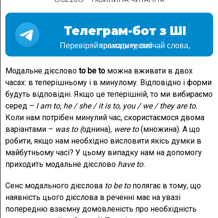
Телеграм-бот з ШІ
Перевіряй граматику, вивчай слова, проходь тести!
Модальне дієслово
to be to
можна вживати в двох
часах: в теперішньому і в минулому. Відповідно і форми
будуть відповідні. Якщо це теперішній, то ми вибираємо
серед –
I am to, he / she / it is to, you / we / they are to.
Коли нам потрібен минулий час, скористаємося двома
варіантами –
was to (
однина),
were to
(множина). А що
робити, якщо нам необхідно висловити якісь думки в
майбутньому часі? У цьому випадку нам на допомогу
приходить модальне дієслово
have to.
Сенс модального дієслова
to be to
полягає в тому, що
наявність цього дієслова в реченні має на увазі
попередню взаємну домовленість про необхідність