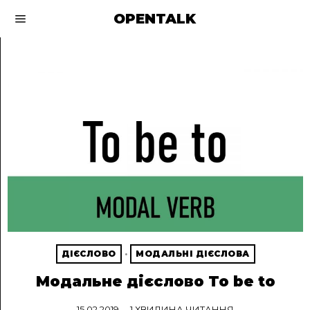
OPENTALK
ДІЄСЛОВО
·
МОДАЛЬНІ ДІЄСЛОВА
Модальне дієслово To be to
15.02.2019
1 ХВИЛИНА ЧИТАННЯ