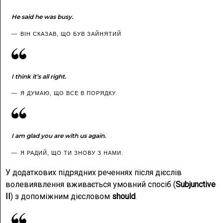
He said he was busy.
ВІН СКАЗАВ, ЩО БУВ ЗАЙНЯТИЙ
I think it’s all right.
Я ДУМАЮ, ЩО ВСЕ В ПОРЯДКУ.
I am glad you are with us again.
Я РАДИЙ, ЩО ТИ ЗНОВУ З НАМИ.
У додаткових підрядних реченнях після дієслів
волевиявлення вживається умовний спосіб (
Subjunctive
II
) з допоміжним дієсловом
should
.