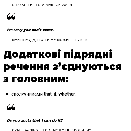
СЛУХАЙ ТЕ, ЩО Я МАЮ СКАЗАТИ.
I’m sorry
you can’t come
.
МЕНІ ШКОДА, ЩО ТИ НЕ МОЖЕШ ПРИЙТИ.
Додаткові підрядні
речення з’єднуються
з головним:
сполучниками
that
,
if
,
whether
:
Do you doubt
that I can do it
?
СУМНІВАЄШСЯ, ЩО Я МОЖУ ЦЕ ЗРОБИТИ?