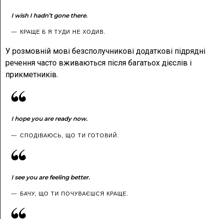
I wish I hadn’t gone there
.
КРАЩЕ Б Я ТУДИ НЕ ХОДИВ.
У розмовній мові безсполучникові додаткові підрядні
речення часто вживаються після багатьох дієслів і
прикметників.
I hope you are ready now.
СПОДІВАЮСЬ, ЩО ТИ ГОТОВИЙ.
I see you are feeling better.
БАЧУ, ЩО ТИ ПОЧУВАЄШСЯ КРАЩЕ.