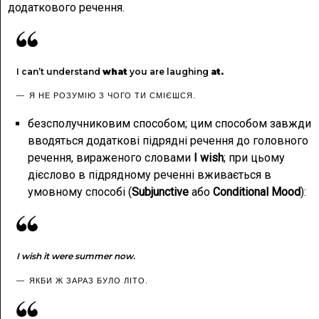
додаткового речення.
I can’t understand
what
you are laughing
at.
Я НЕ РОЗУМІЮ З ЧОГО ТИ СМІЄШСЯ.
безсполучниковим способом; цим способом завжди
вводяться додаткові підрядні речення до головного
речення, вираженого словами
I wish
; при цьому
дієслово в підрядному реченні вживається в
умовному способі (
Subjunctive
або
Conditional Mood
):
I wish it were summer now.
ЯКБИ Ж ЗАРАЗ БУЛО ЛІТО.