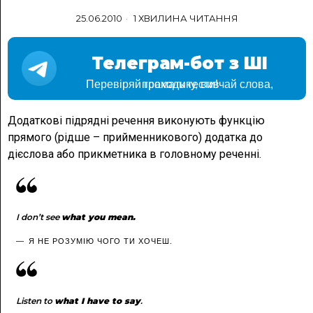
25.06.2010
1 ХВИЛИНА ЧИТАННЯ
Телеграм-бот з ШІ
Перевіряй граматику, вивчай слова, проходь тести!
Додаткові підрядні речення виконують функцію
прямого (рідше – прийменникового) додатка до
дієслова або прикметника в головному реченні.
I don’t see
what you mean.
Я НЕ РОЗУМІЮ ЧОГО ТИ ХОЧЕШ.
Listen to
what I have to say
.