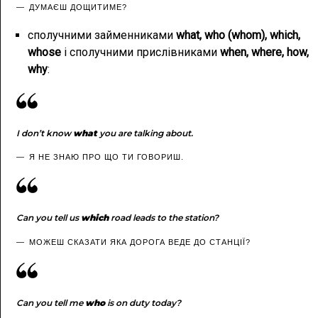
ДУМАЄШ ДОЩИТИМЕ?
сполучними займенниками
what, who (whom),
which,
whose
і сполучними прислівниками
when, where,
how,
why
:
I don’t know
what
you are talking about.
Я НЕ ЗНАЮ ПРО ЩО ТИ ГОВОРИШ.
Can you tell us
which
road leads to the station?
МОЖЕШ СКАЗАТИ ЯКА ДОРОГА ВЕДЕ ДО СТАНЦІЇ?
Can you tell me
who
is on duty today?