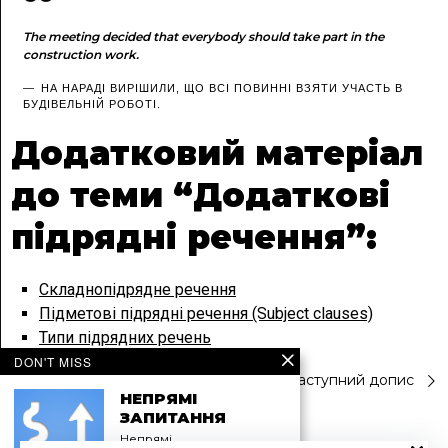
The meeting decided that everybody should take part in the
construction work.
НА НАРАДІ ВИРІШИЛИ, ЩО ВСІ ПОВИННІ ВЗЯТИ УЧАСТЬ В
БУДІВЕЛЬНІЙ РОБОТІ.
Додатковий матеріал
до теми “Додаткові
підрядні речення”:
Складнопідрядне речення
Підметові підрядні речення (Subject clauses)
Типи підрядних речень
DON'T MISS
Навігація
Попередній допис
Наступний допис
НЕПРЯМІ
ЗАПИТАННЯ
записів
Непрямі…