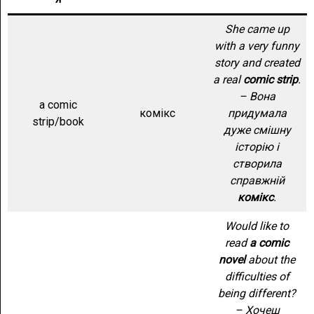
She came up
with a very funny
story and created
a real
comic strip
.
– Вона
a comic
комікс
придумала
strip/book
дуже смішну
історію і
створила
справжній
комікс
.
Would like to
read
a comic
novel
about the
difficulties of
being different?
– Хочеш