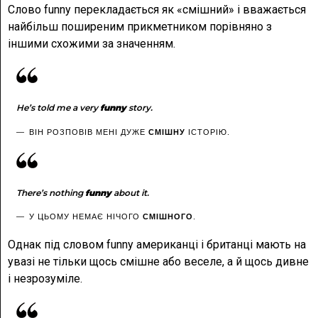
Слово funny перекладається як «смішний» і вважається
найбільш поширеним прикметником порівняно з
іншими схожими за значенням.
He’s told me a very
funny
story.
ВІН РОЗПОВІВ МЕНІ ДУЖЕ
СМІШНУ
ІСТОРІЮ.
There’s nothing
funny
about it.
У ЦЬОМУ НЕМАЄ НІЧОГО
СМІШНОГО
.
Однак під словом funny американці і британці мають на
увазі не тільки щось смішне або веселе, а й щось дивне
і незрозуміле.