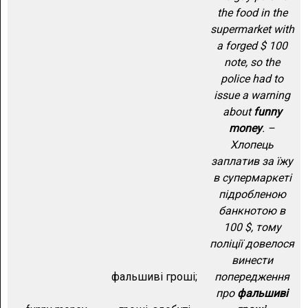
the food in the
supermarket with
a forged $ 100
note, so the
police had to
issue a warning
about
funny
money
. –
Хлопець
заплатив за їжу
в супермаркеті
підробленою
банкнотою в
100 $, тому
поліції довелося
винести
фальшиві гроші;
попередження
про
фальшиві