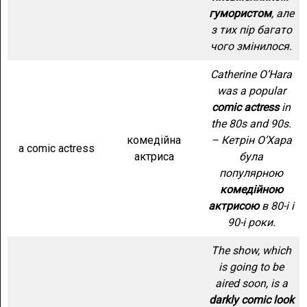
гумористом
, але
з тих пір багато
чого змінилося.
Catherine O’Hara
was a popular
comic actress
in
the 80s and 90s.
комедійна
– Кетрін О’Хара
a comic actress
актриса
була
популярною
комедійною
актрисою
в 80-і і
90-і роки.
The show, which
is going to be
aired soon, is a
darkly comic look