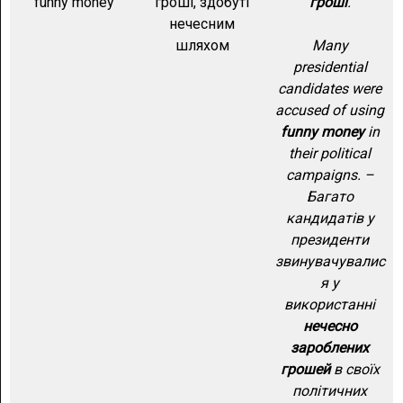
funny money
гроші, здобуті
гроші
.
нечесним
шляхом
Many
presidential
candidates were
accused of using
funny money
in
their political
campaigns. –
Багато
кандидатів у
президенти
звинувачувалис
я у
використанні
нечесно
зароблених
грошей
в своїх
політичних