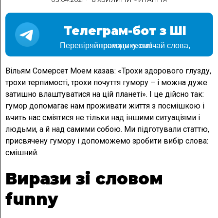
Телеграм-бот з ШІ
Перевіряй граматику, вивчай слова, проходь тести!
Вільям Сомерсет Моем казав: «Трохи здорового глузду,
трохи терпимості, трохи почуття гумору – і можна дуже
затишно влаштуватися на цій планеті». І це дійсно так:
гумор допомагає нам проживати життя з посмішкою і
вчить нас сміятися не тільки над іншими ситуаціями і
людьми, а й над самими собою. Ми підготували статтю,
присвячену гумору і допоможемо зробити вибір слова:
смішний.
Вирази зі словом
funny