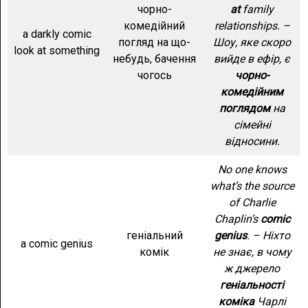
чорно-
at
family
комедійний
relationships. –
a darkly comic
погляд на що-
Шоу, яке скоро
look at something
небудь, бачення
вийде в ефір, є
чогось
чорно-
комедійним
поглядом
на
сімейні
відносини.
No one knows
what’s the source
of Charlie
Chaplin’s
comic
геніальний
genius
. – Ніхто
a comic genius
комік
не знає, в чому
ж джерело
геніальності
коміка
Чарлі