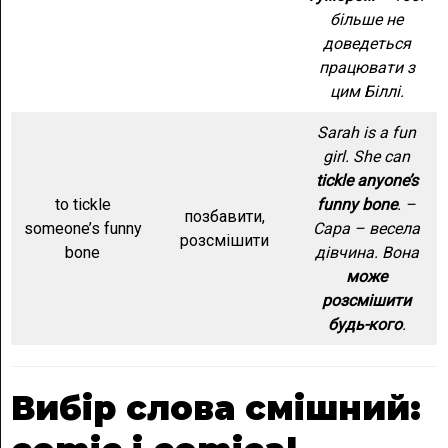
більше не
доведеться
працювати з
цим Біллі.
Sarah is a fun
girl. She can
tickle anyone’s
to tickle
funny bone
. –
позбавити,
someone’s funny
Сара – весела
розсмішити
bone
дівчина. Вона
може
розсмішити
будь-кого
.
Вибір слова смішний: