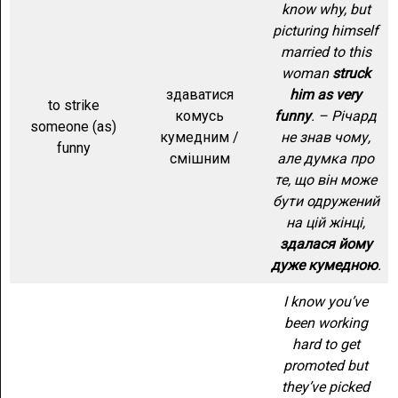
know why, but
picturing himself
married to this
woman
struck
здаватися
him as very
to strike
комусь
funny
. – Річард
someone (as)
кумедним /
не знав чому,
funny
смішним
але думка про
те, що він може
бути одружений
на цій жінці,
здалася
йому
дуже кумедною
.
I know you’ve
been working
hard to get
promoted but
they’ve picked