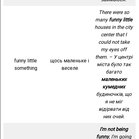
There were so
many
funny little
houses in the city
center that I
could not take
my eyes off
them. – У центрі
funny little
щось маленьке і
міста було так
something
веселе
багато
маленьких
кумедних
будиночків, що
я не міг
відірвати від
них очей.
I’m not being
funny
, I’m going