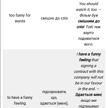
You should
watch it, too. –
too funny for
Фільм був
смішно до сліз
words
смішним до
сліз
! Тобі теж
варто
подивитися
його.
I
have a funny
feeling
that
signing a
contract with this
company will not
be in our favour
in the end. –
підозрювати,
Здається мені
,
to have a funny
що,
якщо ми
feeling
здається (мені),
підпишемо