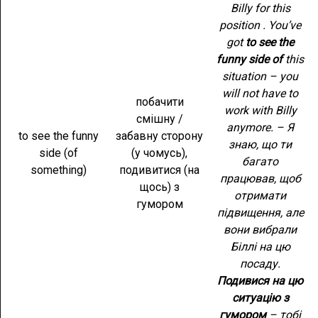
Billy for this
position . You’ve
got
to see the
funny side of
this
situation – you
will not have to
побачити
work with Billy
смішну /
anymore. – Я
to see the funny
забавну сторону
знаю, що ти
side (of
(у чомусь),
багато
something)
подивитися (на
працював, щоб
щось) з
отримати
гумором
підвищення, але
вони вибрали
Біллі на цю
посаду.
Подивися на цю
ситуацію з
гумором
– тобі