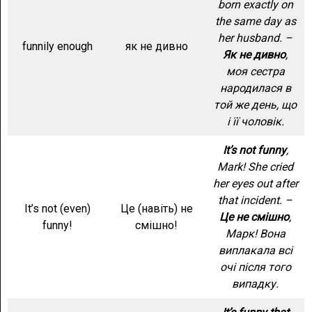
born exactly on
the same day as
her husband. –
funnily enough
як не дивно
Як не дивно
,
моя сестра
народилася в
той же день, що
і її чоловік.
It’s not funny
,
Mark! She cried
her eyes out after
that incident. –
It’s not (even)
Це (навіть) не
Це не смішно
,
funny!
смішно!
Марк! Вона
виплакала всі
очі після того
випадку.