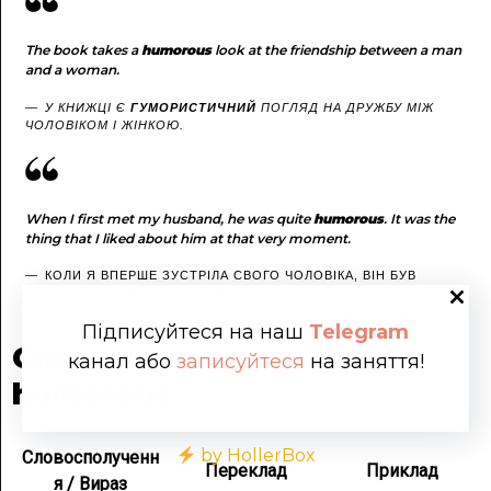
The book takes a
humorous
look at the friendship between a man
and a woman.
У КНИЖЦІ Є
ГУМОРИСТИЧНИЙ
ПОГЛЯД НА ДРУЖБУ МІЖ
ЧОЛОВІКОМ І ЖІНКОЮ.
When I first met my husband, he was quite
humorous
. It was the
thing that I liked about him at that very moment.
КОЛИ Я ВПЕРШЕ ЗУСТРІЛА СВОГО ЧОЛОВІКА, ВІН БУВ
ДОСИТЬ
КУМЕДНИМ
. САМЕ ЦЕ МЕНІ І СПОДОБАЛОСЯ В НЬОМУ
В ТОЙ МОМЕНТ.
Підписуйтеся на наш
Telegram
Словосполучення з
канал або
записуйтеся
на заняття!
humorous
by HollerBox
Словосполученн
Переклад
Приклад
я / Вираз