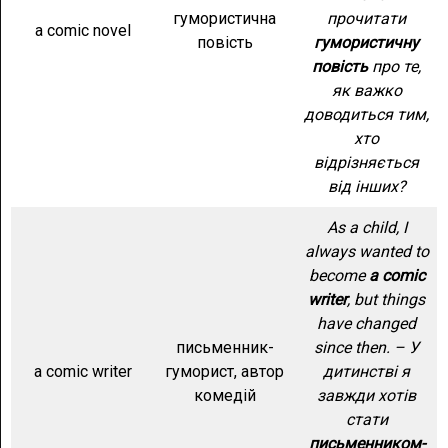
гумористична
прочитати
a comic novel
повість
гумористичну
повість
про те,
як важко
доводиться тим,
хто
відрізняється
від інших?
As a child, I
always wanted to
become
a comic
writer
, but things
have changed
письменник-
since then. – У
a comic writer
гуморист, автор
дитинстві я
комедій
завжди хотів
стати
письменником-