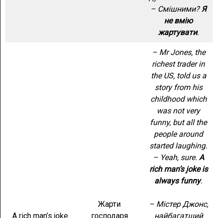
– Смішними?
Я
не вмію
жартувати
.
– Mr Jones, the
richest trader in
the US, told us a
story from his
childhood which
was not very
funny, but all the
people around
started laughing.
– Yeah, sure.
A
rich man’s joke is
always funny
.
Жарти
– Містер Джонс,
A rich man’s joke
господаря
найбагатший