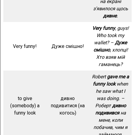
на екрані
з’явилося щось
дивне
.
Very funny
, guys!
Who took my
wallet? –
Дуже
Very funny!
Дуже смішно!
смішно
, хлопці!
Хто взяв мій
гаманець?
Robert
gave me a
funny look
when
he saw what I
to give
дивно
was doing. –
(somebody) a
подивитися (на
Роберт
дивно
funny look
когось)
подивився
на
мене, коли
побачив, чим я
займаюся.