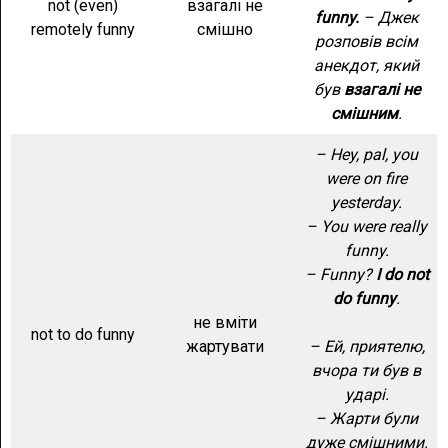
not (even)
взагалі не
funny.
– Джек
remotely funny
смішно
розповів всім
анекдот, який
був
взагалі не
смішним
.
– Hey, pal, you
were on fire
yesterday.
– You were really
funny.
– Funny?
I do not
do funny
.
не вміти
not to do funny
жартувати
– Ей, приятелю,
вчора ти був в
ударі.
– Жарти були
дуже смішними.