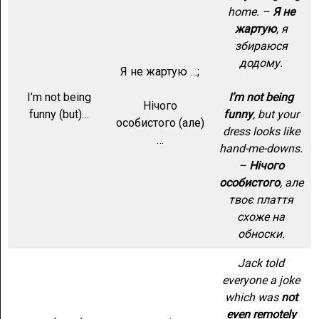
home. –
Я не
жартую
, я
збираюся
додому.
Я не жартую …;
I’m not being
I’m not being
Нічого
funny (but)…
funny
, but your
особистого (але)
dress looks like
…
hand-me-downs.
–
Нічого
особистого
, але
твоє плаття
схоже на
обноски.
Jack told
everyone a joke
which was
not
even remotely