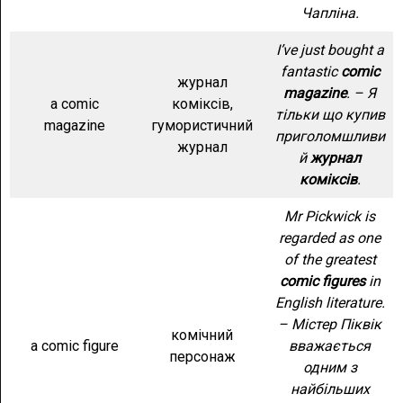
Чапліна.
I’ve just bought a
fantastic
comic
журнал
magazine
. – Я
a comic
коміксів,
тільки що купив
magazine
гумористичний
приголомшливи
журнал
й
журнал
коміксів
.
Mr Pickwick is
regarded as one
of the greatest
comic figures
in
English literature.
– Містер Піквік
комічний
a comic figure
вважається
персонаж
одним з
найбільших