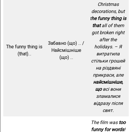
Christmas
decorations, but
t
he funny thing is
that
all of them
got broken right
after the
Забавно (що) … /
The funny thing is
holidays. – Я
Найсмішніше
(that)…
витратила
(що) …
стільки грошей
на різдвяні
прикраси, але
найсмішніше,
що
всі вони
зламалися
відразу після
свят.
The film was
too
funny for words
!