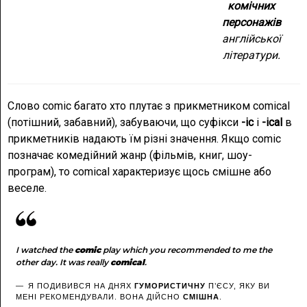
комічних
персонажів
англійської
літератури.
Слово comic багато хто плутає з прикметником comical
(потішний, забавний), забуваючи, що суфікси
-ic
і
-ical
в
прикметників надають їм різні значення. Якщо comic
позначає комедійний жанр (фільмів, книг, шоу-
програм), то comical характеризує щось смішне або
веселе.
I watched the
comic
play which you recommended to me the
other day. It was really
comical
.
Я ПОДИВИВСЯ НА ДНЯХ
ГУМОРИСТИЧНУ
П’ЄСУ, ЯКУ ВИ
МЕНІ РЕКОМЕНДУВАЛИ. ВОНА ДІЙСНО
СМІШНА
.