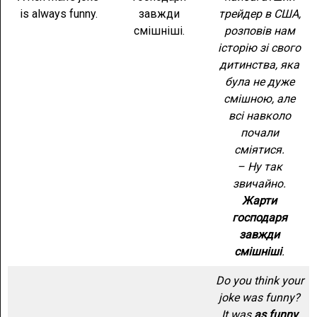
is always funny.
завжди
трейдер в США,
смішніші.
розповів нам
історію зі свого
дитинства, яка
була не дуже
смішною, але
всі навколо
почали
сміятися.
– Ну так
звичайно.
Жарти
господаря
завжди
смішніші
.
Do you think your
joke was funny?
It was
as funny