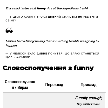
This salad tastes a bit
funny
. Are all the ingredients fresh?
У ЦЬОГО САЛАТУ ТРОХИ
ДИВНИЙ
СМАК. ВСІ ІНГРЕДІЄНТИ
СВІЖІ?
Melissa had a
funny
feeling that something terrible was going to
happen.
У МЕЛІССИ БУЛО
ДИВНЕ
ПОЧУТТЯ, ЩО ЗАРАЗ СТАНЕТЬСЯ
ЩОСЬ ЖАХЛИВЕ.
Словосполучення з funny
Словосполученн
Переклад
Приклад
я / Вираз
Funnily enough
,
my sister was