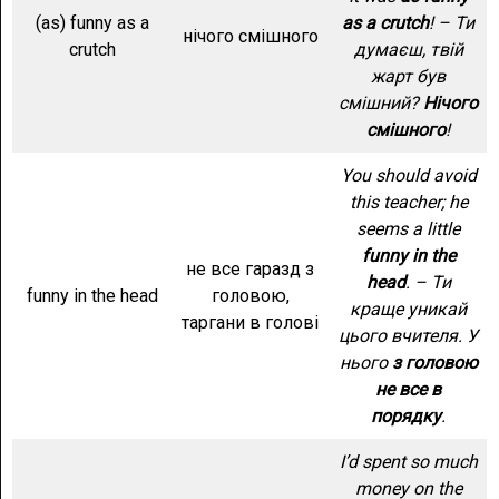
(as) funny as a
as a crutch
! – Ти
нічого смішного
crutch
думаєш, твій
жарт був
смішний?
Нічого
смішного
!
You should avoid
this teacher; he
seems a little
funny in the
не все гаразд з
head
. – Ти
funny in the head
головою,
краще уникай
таргани в голові
цього вчителя. У
нього
з головою
не все в
порядку
.
I’d spent so much
money on the