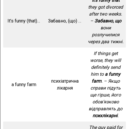
It’s funny that
they got divorced
after two weeks.
It’s funny (that)…
Забавно, (що) …
–
Забавно, що
вони
розлучилися
через два тижні.
If things get
worse, they will
definitely send
him to
a funny
психіатрична
farm
. – Якщо
a funny farm
лікарня
справи підуть
ще гірше, його
обов’язково
відправлять до
психлікарні
.
The guy paid for