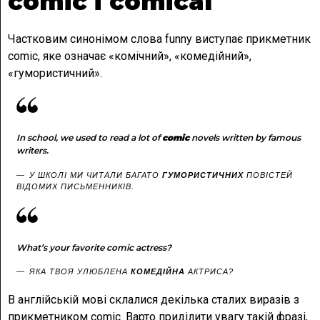
comic і comical
Частковим синонімом слова funny виступає прикметник
comic, яке означає «комічний», «комедійний»,
«гумористичний».
In school, we used to read a lot of
comic
novels written by famous
writers.
У ШКОЛІ МИ ЧИТАЛИ БАГАТО
ГУМОРИСТИЧНИХ
ПОВІСТЕЙ
ВІДОМИХ ПИСЬМЕННИКІВ.
What’s your favorite comic actress?
ЯКА ТВОЯ УЛЮБЛЕНА
КОМЕДІЙНА
АКТРИСА?
В англійській мові склалися декілька сталих виразів з
прикметником comic. Варто приділити увагу такій фразі,