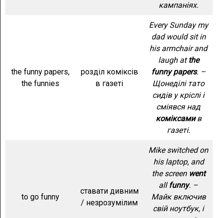
кампаніях.
Every Sunday my
dad would sit in
his armchair and
laugh at
the
the funny papers,
розділ коміксів
funny papers
. –
the funnies
в газеті
Щонеділі тато
сидів у кріслі і
сміявся над
коміксами
в
газеті.
Mike switched on
his laptop, and
the screen
went
all
funny
. –
ставати дивним
to go funny
Майк включив
/ незрозумілим
свій ноутбук, і