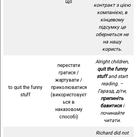
що
контракт з цією
компанією, в
кінцевому
підсумку це
обернеться не
на нашу
користь.
Alright children,
перестати
quit the funny
гратися /
stuff
and start
жартувати /
reading. –
to quit the funny
приколюватися
Гаразд, діти,
stuff
(використовуєт
припиніть
ься в
бавитися
і
наказовому
починайте
способі)
читати.
Richard did not