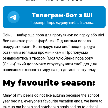
Телеграм-бот з ШІ
Перевіряй граматику, вивчай слова, проходь тести!
Осінь – найкраща пора для прогулянок по парку або лісі.
Все навколо рясніє фарбами! Під ногами весело
шарудить листя. Вона дарує нам свої плоди і радує
останніми теплими промінчиками. Пропонуємо
ознайомитись з твором “Моя улюблена пора року
(Осінь)” який допоможе структурувати свої ідеї для
написання власного твору на цю доволі легку тему.
My favourite season:
Many of my peers do not like autumn because the school
year begins, everyone’s favourite vacation ends, we have to
take up our books and notebooks again and go to school