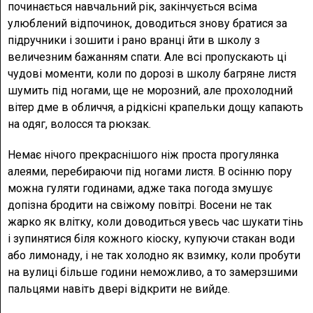
починається навчальний рік, закінчується всіма
улюблений відпочинок, доводиться знову братися за
підручники і зошити і рано вранці йти в школу з
величезним бажанням спати. Але всі пропускають ці
чудові моменти, коли по дорозі в школу багряне листя
шумить під ногами, ще не морозний, але прохолодний
вітер дме в обличчя, а рідкісні крапельки дощу капають
на одяг, волосся та рюкзак.
Немає нічого прекраснішого ніж проста прогулянка
алеями, перебираючи під ногами листя. В осінню пору
можна гуляти годинами, адже така погода змушує
допізна бродити на свіжому повітрі. Восени не так
жарко як влітку, коли доводиться увесь час шукати тінь
і зупинятися біля кожного кіоску, купуючи стакан води
або лимонаду, і не так холодно як взимку, коли пробути
на вулиці більше години неможливо, а то замерзшими
пальцями навіть двері відкрити не вийде.