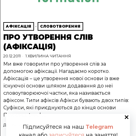
АФІКСАЦІЯ
·
СЛОВОТВОРЕННЯ
ПРО УТВОРЕННЯ СЛІВ
(АФІКСАЦІЯ)
20.12.2011
1 ХВИЛИНА ЧИТАННЯ
Ми вже говорили про утворення слів за
допомогою афіксації. Нагадаємо коротко.
Афіксація – це утворення нової основи із вже
існуючої основи шляхом додавання до неї
словоутворюючої частки, яка називається
афіксом. Типи афіксів Афікси бувають двох типів:
Суфікси, які приєднуються до кінця основи
Приклад: teach…
ДЕТАЛЬНІШЕ
Підписуйтеся на наш
Telegram
канал або
записуйтеся
на заняття!
Назад
1
2
3
4
5
Далі