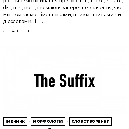
розглянемо вживання префіксів il-, ir-, im-, in-, un-,
dis-, mis-, non-, що мають заперечне значення, яке
ми вживаємо з іменниками, прикметниками чи
дієсловами. Il –…
ДЕТАЛЬНІШЕ
ІМЕННИК
·
МОРФОЛОГІЯ
·
СЛОВОТВОРЕННЯ