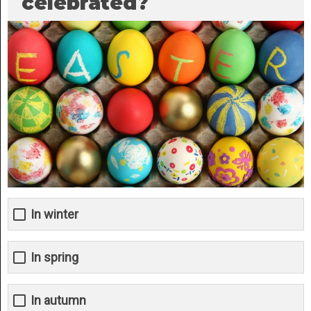
celebrated?
In winter
In spring
In autumn