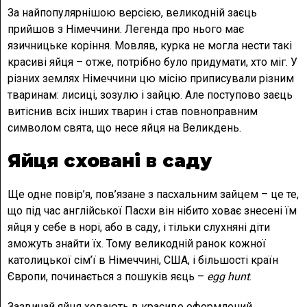
За найпопулярнішою версією, великодній заєць
прийшов з Німеччини. Легенда про нього має
язичницьке коріння. Мовляв, курка не могла нести такі
красиві яйця – отже, потрібно було придумати, хто міг. У
різних землях Німеччини цю місію приписували різним
тваринам: лисиці, зозулю і зайцю. Але поступово заєць
витіснив всіх інших тварин і став повноправним
символом свята, що несе яйця на Великдень.
Яйця сховані в саду
Ще одне повір’я, пов’язане з пасхальним зайцем – це те,
що під час англійської Пасхи він нібито ховає знесені їм
яйця у себе в норі, або в саду, і тільки слухняні діти
зможуть знайти їх. Тому великодній ранок кожної
католицької сім’ї в Німеччині, США, і більшості країн
Європи, починається з пошуків яєць –
egg hunt
.
Зазвичай яйця ховають в красиво оформлений