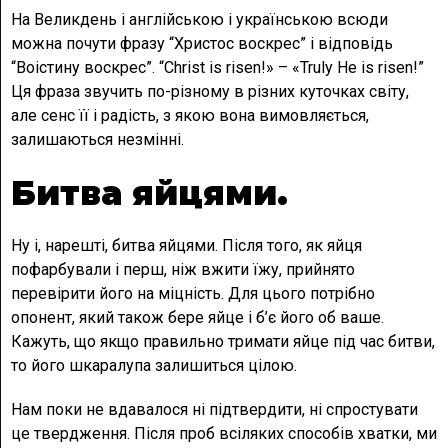
На Великдень і англійською і українською всюди
можна почути фразу “Христос воскрес” і відповідь
“Воістину воскрес”. “Christ is risen!» – «Truly He is risen!”
Ця фраза звучить по-різному в різних куточках світу,
але сенс її і радість, з якою вона вимовляється,
залишаються незмінні.
Битва яйцями.
Ну і, нарешті, битва яйцями. Після того, як яйця
пофарбували і перш, ніж вжити їжу, прийнято
перевірити його на міцність. Для цього потрібно
опонент, який також бере яйце і б’є його об ваше.
Кажуть, що якщо правильно тримати яйце під час битви,
то його шкаралупа залишиться цілою.
Нам поки не вдавалося ні підтвердити, ні спростувати
це твердження. Після проб всіляких способів хватки, ми