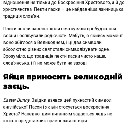
відношення не тільки до Воскресіння Христового, а й до
християнства. Пекти паски – це найдавніша язичницька
традиція слов’ян.
Паски пекли навесні, коли святкували пробудження
весни і оспівували родючість. Мабуть, в якийсь момент
воно збіглося з Великоднем, і ці два символи
абсолютно різних свят стали символізувати одне.
Зрозуміло, що традиція пекти паски чисто наша,
слов’янська, і її не може бути на заході.
Яйця приносить великодній
заєць.
Easter Bunny
. Звідки взявся цей пухнастий символ
англійської Пасхи і як він стосується воскресіння
Христа? Напевно, цим питанням задається ледь не
кожен представник православної віри.