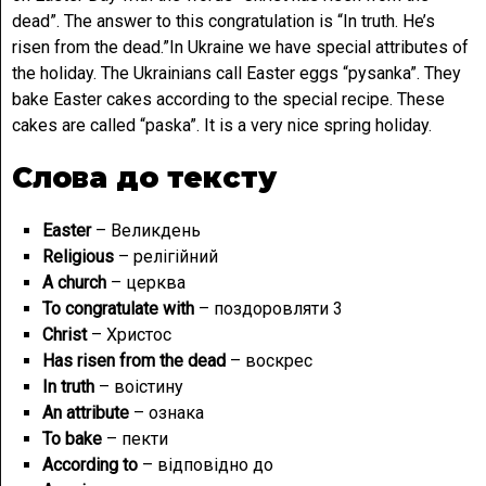
dead”. The answer to this congratulation is “In truth. He’s
risen from the dead.”In Ukraine we have special attributes of
the holiday. The Ukrainians call Easter eggs “pysanka”. They
bake Easter cakes according to the special recipe. These
cakes are called “paska”. It is a very nice spring holiday.
Слова до тексту
Easter
– Великдень
Religious
– релігійний
A church
– церква
To congratulate with
– поздоровляти 3
Christ
– Христос
Has risen from the dead
– воскрес
In truth
– воістину
An attribute
– ознака
To bake
– пекти
According to
– відповідно до