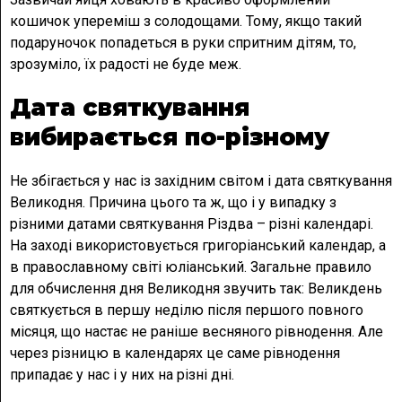
кошичок упереміш з солодощами. Тому, якщо такий
подаруночок попадеться в руки спритним дітям, то,
зрозуміло, їх радості не буде меж.
Дата святкування
вибирається по-різному
Не збігається у нас із західним світом і дата святкування
Великодня. Причина цього та ж, що і у випадку з
різними датами святкування Різдва – різні календарі.
На заході використовується григоріанський календар, а
в православному світі юліанський. Загальне правило
для обчислення дня Великодня звучить так: Великдень
святкується в першу неділю після першого повного
місяця, що настає не раніше весняного рівнодення. Але
через різницю в календарях це саме рівнодення
припадає у нас і у них на різні дні.