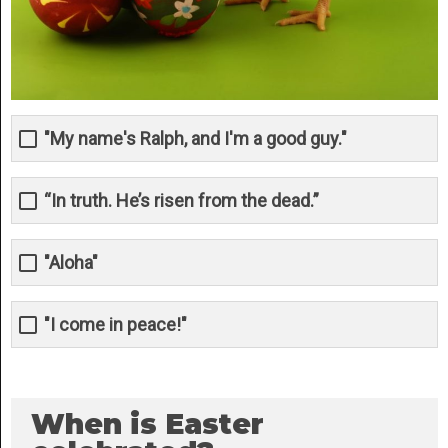
"My name's Ralph, and I'm a good guy."
“In truth. He’s risen from the dead.”
"Aloha"
"I come in peace!"
When is Easter