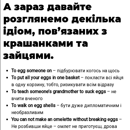
А зараз давайте
розглянемо декілька
ідіом, пов’язаних з
крашанками та
зайцями.
To egg someone on
– підбурювати когось на щось
To put all your eggs in one basket
– покласти всі яйця
в одну корзину, тобто, ризикувати всім відразу
To teach someone’s grandmother to suck eggs
– не
вчити вченого
To walk on egg shells
– бути дуже дипломатичним і
необразливим
You can not make an omelette without breaking eggs
–
Не розбивши яйце – омлет не приготуєш, дрова