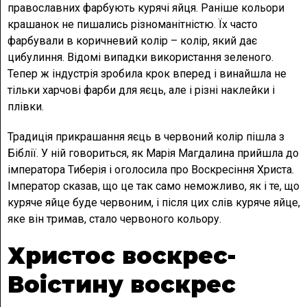
православних фарбують курячі яйця. Раніше кольори
крашанок не пишались різноманітністю. Їх часто
фарбували в коричневий колір – колір, який дає
цибулиння. Відомі випадки використання зеленого.
Тепер ж індустрія зробила крок вперед і винайшла не
тільки харчові фарби для яєць, але і різні наклейки і
плівки.
Традиція прикрашання яєць в червоний колір пішла з
Біблії. У ній говориться, як Марія Магдалина прийшла до
імператора Тиберія і оголосила про Воскресіння Христа.
Імператор сказав, що це так само неможливо, як і те, що
куряче яйце буде червоним, і після цих слів куряче яйце,
яке він тримав, стало червоного кольору.
Христос воскрес-
Воістину воскрес