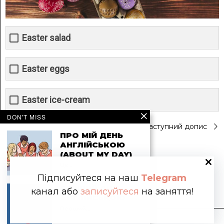
Easter salad
Easter eggs
Easter ice-cream
DON'T MISS
Навігація
Попередній допис
Наступний допис
ПРО МІЙ ДЕНЬ
АНГЛІЙСЬКОЮ
записів
(ABOUT MY DAY)
Це…
opentalk.org.ua
Підписуйтеся на наш
Telegram
ПЕРШИЙ СНІГ
канал або
записуйтеся
на заняття!
АНГЛІЙСЬКОЮ
Перший…
2025 OPENTALK.ORG.UA ВСІ ПРАВА ЗАХИЩЕНО