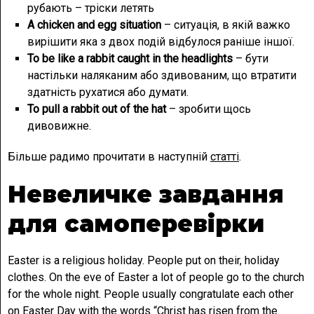
рубають – тріски летять
A chicken and egg situation
– ситуація, в якій важко
вирішити яка з двох подій відбулося раніше іншої.
To be like a rabbit caught in the headlights
– бути
настільки наляканим або здивованим, що втратити
здатність рухатися або думати.
To pull a rabbit out of the hat
– зробити щось
дивовижне.
Більше радимо прочитати в наступній
статті
.
Невеличке завдання
для самоперевірки
Easter is a religious holiday. People put on their, holiday
clothes. On the eve of Easter a lot of people go to the church
for the whole night. People usually congratulate each other
on Easter Day with the words “Christ has risen from the