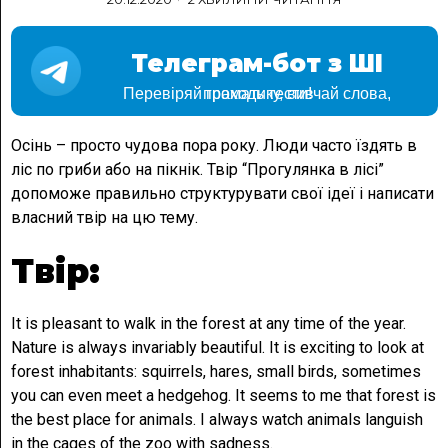
Телеграм-бот з ШІ
Перевіряй граматику, вивчай слова, проходь тести!
Осінь – просто чудова пора року. Люди часто їздять в
ліс по гриби або на пікнік. Твір “Прогулянка в лісі”
допоможе правильно структурувати свої ідеї і написати
власний твір на цю тему.
Твір:
It is pleasant to walk in the forest at any time of the year.
Nature is always invariably beautiful. It is exciting to look at
forest inhabitants: squirrels, hares, small birds, sometimes
you can even meet a hedgehog. It seems to me that forest is
the best place for animals. I always watch animals languish
in the cages of the zoo with sadness.