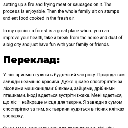
setting up a fire and frying meat or sausages on it. The
process is enjoyable. Then the whole family sit on stumps
and eat food cooked in the fresh air.
In my opinion, a forest is a great place where you can
improve your health, take a break from the noise and dust of
a big city and just have fun with your family or friends.
Переклад:
У лісі приємно гуляти в будь-який час року. Природа там
завжди незмінно красива. Дуже цікаво спостерігати за
лісовими мешканцями: білками, зайцями, дрібними
пташками, іноді вдається зустріти їжака. Мені здається,
що ліс – найкраще місце для тварин. Я завжди з сумом
спостерігаю за тим, як тварини нудяться в тісних клітках
зоопарку.