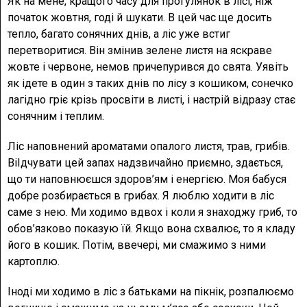
Як на мене, кращого часу для прогулянок в лісі, ніж
початок жовтня, годі й шукати. В цей час ще досить
тепло, багато сонячних днів, а ліс уже встиг
перетворитися. Він змінив зелене листя на яскраве
жовте і червоне, немов причепурився до свята. Уявіть
як ідете в один з таких днів по лісу з кошиком, сонечко
лагідно гріє крізь просвіти в листі, і настрій відразу стає
сонячним і теплим.
Ліс наповнений ароматами опалого листя, трав, грибів.
ВіІдчувати цей запах надзвичайно приємно, здається,
що ти наповнюєшся здоров’ям і енергією. Моя бабуся
добре розбирається в грибах. Я люблю ходити в ліс
саме з нею. Ми ходимо вдвох і коли я знаходжу гриб, то
обов’язково показую їй. Якщо вона схвалює, то я кладу
його в кошик. Потім, ввечері, ми смажимо з ними
картоплю.
Іноді ми ходимо в ліс з батьками на пікнік, розпалюємо