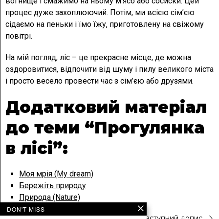
вогнище і смажимо на ньому м’ясо або сосиски. Цей
процес дуже захоплюючий. Потім, ми всією сім’єю
сідаємо на пеньки і їмо їжу, приготовлену на свіжому
повітрі.
На мій погляд, ліс – це прекрасне місце, де можна
оздоровитися, відпочити від шуму і пилу великого міста
і просто весело провести час з сім’єю або друзями.
Додатковий матеріал
до теми “Прогулянка
в лісі”:
Моя мрія (My dream)
Бережіть природу
Природа (Nature)
DON'T MISS
Попередній допис
Наступний допис