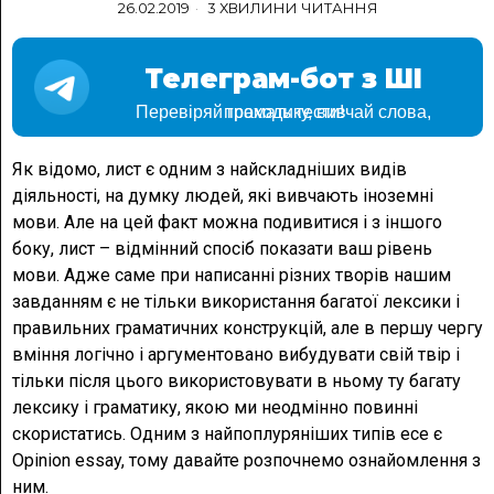
26.02.2019
3 ХВИЛИНИ ЧИТАННЯ
Телеграм-бот з ШІ
Перевіряй граматику, вивчай слова, проходь тести!
Як відомо, лист є одним з найскладніших видів
діяльності, на думку людей, які вивчають іноземні
мови. Але на цей факт можна подивитися і з іншого
боку, лист – відмінний спосіб показати ваш рівень
мови. Адже саме при написанні різних творів нашим
завданням є не тільки використання багатої лексики і
правильних граматичних конструкцій, але в першу чергу
вміння логічно і аргументовано вибудувати свій твір і
тільки після цього використовувати в ньому ту багату
лексику і граматику, якою ми неодмінно повинні
скористатись. Одним з найпоплуряніших типів есе є
Opinion essay, тому давайте розпочнемо ознайомлення з
ним.