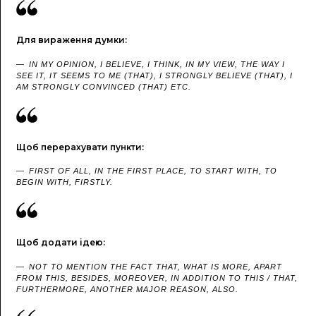
Для вираження думки:
IN MY OPINION, I BELIEVE, I THINK, IN MY VIEW, THE WAY I
SEE IT, IT SEEMS TO ME (THAT), I STRONGLY BELIEVE (THAT), I
AM STRONGLY CONVINCED (THAT) ETC.
Щоб перерахувати пункти:
FIRST OF ALL, IN THE FIRST PLACE, TO START WITH, TO
BEGIN WITH, FIRSTLY.
Щоб додати ідею:
NOT TO MENTION THE FACT THAT, WHAT IS MORE, APART
FROM THIS, BESIDES, MOREOVER, IN ADDITION TO THIS / THAT,
FURTHERMORE, ANOTHER MAJOR REASON, ALSO.