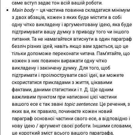
саме вступ задає тон всій вашій роботи.
Main body
– ця частина повинна складатися мінімум
з двох абзаців, кожен з яких буде містити в собі
одну чітко викладену і аргументовану ідею, яка буде
підтримувати вашу думку з приводу того чи іншого
питання. Та не намагайтеся втиснути в один параграф
безліч різних ідей, навіть якщо вам здається, що це
тільки допоможе переконати читача. Пам’ятайте, що
кожен з них повинен виражати одну чітко
викладену і закінчену думку. Для того, щоб
підтримати і проілюструвати свої ідеї, ви можете
скористатися прикладами з життя, цікавими
фактами, даними статистики і т. Д. Ще одним
важливим пунктом при написанні цієї частини
вашого есе є так звані
topic sentences
. Це речення, з
яких ви, як правило, починаєте кожен новий
параграф основної частини свого есе, а відповідно і
нову ідею / аргумент своєї роботи. Іншими словами,
це короткий зміст всього вашого параграфа,