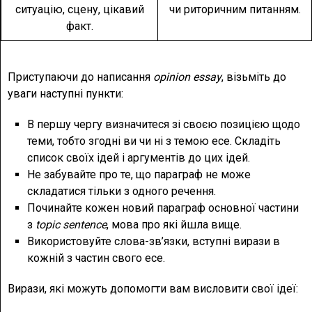
ситуацію, сцену, цікавий
чи риторичним питанням.
факт.
Приступаючи до написання
opinion essay
, візьміть до
уваги наступні пункти:
В першу чергу визначитеся зі своєю позицією щодо
теми, тобто згодні ви чи ні з темою есе. Складіть
список своїх ідей і аргументів до цих ідей.
Не забувайте про те, що параграф не може
складатися тільки з одного речення.
Починайте кожен новий параграф основної частини
з
topic sentence
, мова про які йшла вище.
Використовуйте слова-зв’язки, вступні вирази в
кожній з частин свого есе.
Вирази, які можуть допомогти вам висловити свої ідеї: