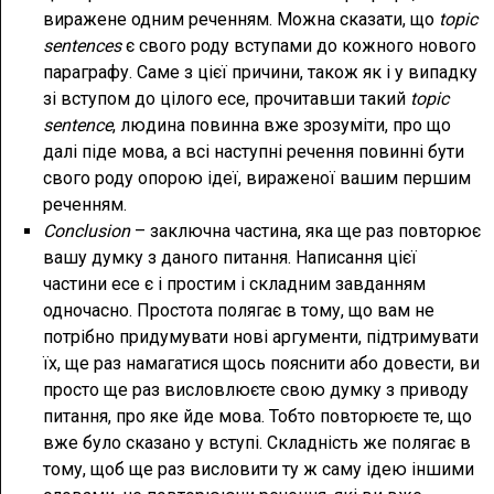
виражене одним реченням. Можна сказати, що
topic
sentences
є свого роду вступами до кожного нового
параграфу. Саме з цієї причини, також як і у випадку
зі вступом до цілого есе, прочитавши такий
topic
sentence
, людина повинна вже зрозуміти, про що
далі піде мова, а всі наступні речення повинні бути
свого роду опорою ідеї, вираженої вашим першим
реченням.
Conclusion
– заключна частина, яка ще раз повторює
вашу думку з даного питання. Написання цієї
частини есе є і простим і складним завданням
одночасно. Простота полягає в тому, що вам не
потрібно придумувати нові аргументи, підтримувати
їх, ще раз намагатися щось пояснити або довести, ви
просто ще раз висловлюєте свою думку з приводу
питання, про яке йде мова. Тобто повторюєте те, що
вже було сказано у вступі. Складність же полягає в
тому, щоб ще раз висловити ту ж саму ідею іншими