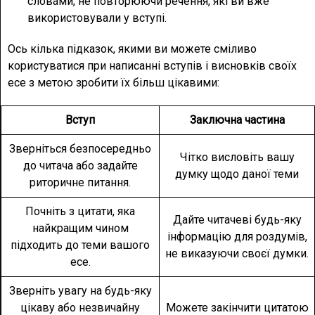
словами, не повторюючи речення, які ви вже
використовували у вступі.
Ось кілька підказок, якими ви можете сміливо
користуватися при написанні вступів і висновків своїх
есе з метою зробити їх більш цікавими:
Вступ
Заключна частина
Зверніться безпосередньо
Чітко висловіть вашу
до читача або задайте
думку щодо даної теми
риторичне питання.
Почніть з цитати, яка
Дайте читачеві будь-яку
найкращим чином
інформацію для роздумів,
підходить до теми вашого
не виказуючи своєї думки.
есе.
Зверніть увагу на будь-яку
цікаву або незвичайну
Можете закінчити цитатою