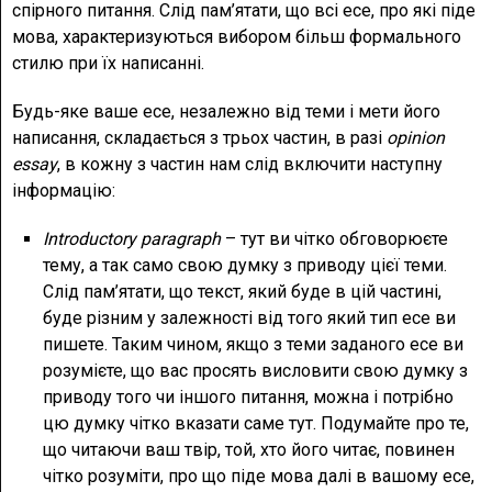
спірного питання. Слід пам’ятати, що всі есе, про які піде
мова, характеризуються вибором більш формального
стилю при їх написанні.
Будь-яке ваше есе, незалежно від теми і мети його
написання, складається з трьох частин, в разі
opinion
essay
, в кожну з частин нам слід включити наступну
інформацію:
Introductory paragraph
– тут ви чітко обговорюєте
тему, а так само свою думку з приводу цієї теми.
Слід пам’ятати, що текст, який буде в цій частині,
буде різним у залежності від того який тип есе ви
пишете. Таким чином, якщо з теми заданого есе ви
розумієте, що вас просять висловити свою думку з
приводу того чи іншого питання, можна і потрібно
цю думку чітко вказати саме тут. Подумайте про те,
що читаючи ваш твір, той, хто його читає, повинен
чітко розуміти, про що піде мова далі в вашому есе,