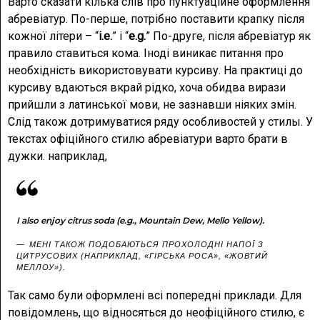
Варто сказати кілька слів про пунктуаційне оформлення
абревіатур. По-перше, потрібно поставити крапку після
кожної літери – “
i.e.
” і “
e.g.
” По-друге, після абревіатур як
правило ставиться кома. Іноді виникає питання про
необхідність використовувати курсиву. На практиці до
курсиву вдаються вкрай рідко, хоча обидва вирази
прийшли з латинської мови, не зазнавши ніяких змін.
Слід також дотримуватися ряду особливостей у стилы. У
текстах офіційного стилю абревіатури варто брати в
дужки. наприклад,
I also enjoy citrus soda (e.g., Mountain Dew, Mello Yellow).
МЕНІ ТАКОЖ ПОДОБАЮТЬСЯ ПРОХОЛОДНІ НАПОЇ З
ЦИТРУСОВИХ (НАПРИКЛАД, «ГІРСЬКА РОСА», «ЖОВТИЙ
МЕЛЛОУ»).
Так само були оформлені всі попередні приклади. Для
повідомлень, що відносяться до неофіційного стилю, є