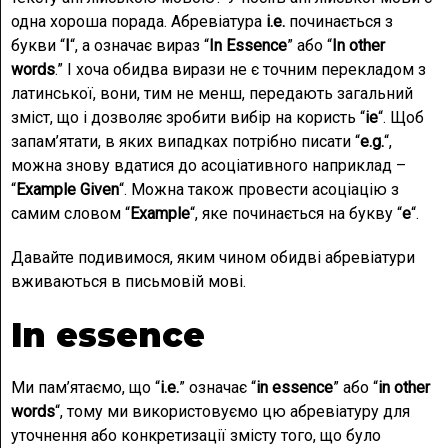
одна хороша порада. Абревіатура
i.e.
починається з
букви “
I
“, а означає вираз “
In Essence
” або “
In other
words
.” І хоча обидва вирази не є точним перекладом з
латинської, вони, тим не менш, передають загальний
зміст, що і дозволяє зробити вибір на користь “
ie
“. Щоб
запам’ятати, в яких випадках потрібно писати “
e.g.
“,
можна знову вдатися до асоціативного наприклад –
“
Example Given
“. Можна також провести асоціацію з
самим словом “
Example
“, яке починається на букву “
e
“.
Давайте подивимося, яким чином обидві абревіатури
вживаються в письмовій мові.
In essence
Ми пам’ятаємо, що “
i.e.
” означає “
in essence
” або “
in other
words
“, тому ми використовуємо цю абревіатуру для
уточнення або конкретизації змісту того, що було