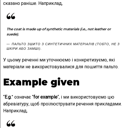
сказано раніше. Наприклад,
The coat is made up of synthetic materials (i.e., not leather or
suede).
ПАЛЬТО ЗШИТО З СИНТЕТИЧНИХ МАТЕРІАЛІВ (ТОБТО, НЕ З
ШКІРИ АБО ЗАМШІ).
У цьому реченні ми уточнюємо і конкретизуємо, які
матеріали не використовувалися для пошиття пальто.
Example given
“
E.g.
” означає “
for example
“, і ми використовуємо цю
абревіатуру, щоб проілюструвати речення прикладами.
Наприклад,