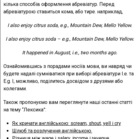
кілька способів оформлення абревіатур. Перед
абревіатурою ставиться кома, або тире. наприклад,
I also enjoy citrus soda, e.g., Mountain Dew, Mello Yellow.
I also enjoy citrus soda – e.g., Mountain Dew, Mello Yellow.
It happened in August, i.e., two months ago.
Ознайомившись з порадами носіїв мови, ви навряд чи
будете надалі сумніватися при виборі абревіатури I.e. та
E.g. І, можливо, поділитесь досвідом з друзями або
колегами.
Також пропонуємо вам переглянути наші останні статті
на тему “Лексика”:
Як кричати англійською: scream, shout, yell і cry
Шлюб та розлучення англійською.
Різниця між wage і salary, income і revenue