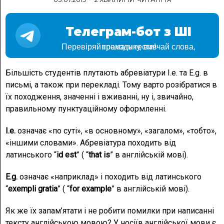
Телеграм-бот з ШІ
Перевіряй граматику, вивчай слова, проходь тести!
Більшість студентів плутають абревіатури I.e. та E.g. в
письмі, а також при перекладі. Тому варто розібратися в
їх походження, значенні і вживанні, ну і, звичайно,
правильному пунктуаційному оформленні.
I.e.
означає «по суті», «в основному», «загалом», «тобто»,
«іншими словами». Абревіатура походить від
латинського “
id est
” ( “
that is
” в англійській мові).
E.g.
означає «наприклад» і походить від латинського
“
exempli gratia
” ( “
for example
” в англійській мові).
Як же їх запам’ятати і не робити помилки при написанні
тексту англійською мовою? У носіїв англійської мови є