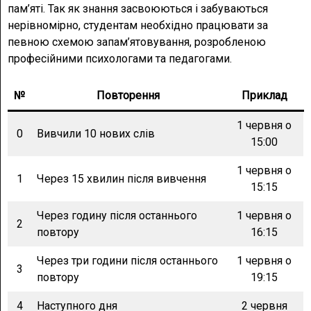
пам’яті. Так як знання засвоюються і забуваються
нерівномірно, студентам необхідно працювати за
певною схемою запам’ятовування, розробленою
професійними психологами та педагогами.
№
Повторення
Приклад
1 червня о
0
Вивчили 10 нових слів
15:00
1 червня о
1
Через 15 хвилин після вивчення
15:15
Через годину після останнього
1 червня о
2
повтору
16:15
Через три години після останнього
1 червня о
3
повтору
19:15
4
Наступного дня
2 червня