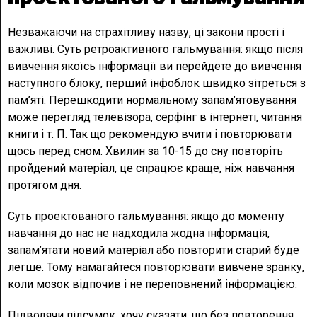
Незважаючи на страхітливу назву, ці закони прості і
важливі. Суть ретроактивного гальмування: якщо після
вивчення якоїсь інформації ви перейдете до вивчення
наступного блоку, перший інфоблок швидко зітреться з
пам’яті. Перешкодити нормальному запам’ятовування
може перегляд телевізора, серфінг в інтернеті, читання
книги і т. П. Так що рекомендую вчити і повторювати
щось перед сном. Хвилин за 10-15 до сну повторіть
пройдений матеріал, це спрацює краще, ніж навчання
протягом дня.
Суть проектованого гальмування: якщо до моменту
навчання до нас не надходила жодна інформація,
запам’ятати новий матеріал або повторити старий буде
легше. Тому намагайтеся повторювати вивчене зранку,
коли мозок відпочив і не переповнений інформацією.
Підводячи підсумок, хочу сказати, що без повторення