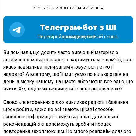
31.05.2021
4 ХВИЛИНИ ЧИТАННЯ
Телеграм-бот з ШІ
Перевіряй граматику, вивчай слова, проходь тести!
Ви помічали, що досить часто вивчений матеріал з
англійської мови ненадовго затримується в пам’яті, зате
якась нав’язлива пісня запам’ятовується легко і
надовго? А все тому, що її ми чуємо по кілька разів на
день, а мозку нашому, на щастя, абсолютно все одно, що
вчити. Хм, тоді ж як вивчити всі слова англійською?
Слово «повторення» рідко викликає радість і бажання
щось робити, адже не всі знають цікаві способи
засвоєння інформації. Тому я вирішив дати кілька
рекомендацій, які допоможуть зробити процес
повторення захоплюючим. Крім того розповім для чого