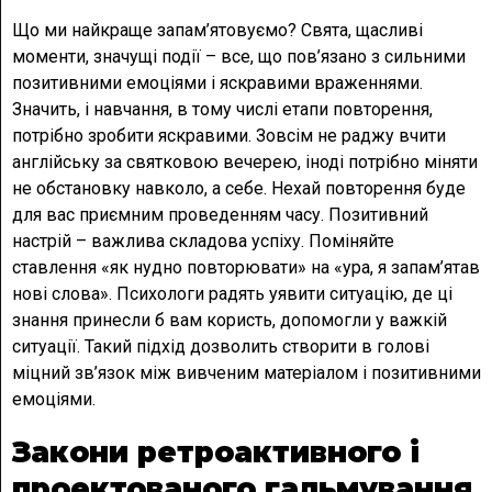
Що ми найкраще запам’ятовуємо? Свята, щасливі
моменти, значущі події – все, що пов’язано з сильними
позитивними емоціями і яскравими враженнями.
Значить, і навчання, в тому числі етапи повторення,
потрібно зробити яскравими. Зовсім не раджу вчити
англійську за святковою вечерею, іноді потрібно міняти
не обстановку навколо, а себе. Нехай повторення буде
для вас приємним проведенням часу. Позитивний
настрій – важлива складова успіху. Поміняйте
ставлення «як нудно повторювати» на «ура, я запам’ятав
нові слова». Психологи радять уявити ситуацію, де ці
знання принесли б вам користь, допомогли у важкій
ситуації. Такий підхід дозволить створити в голові
міцний зв’язок між вивченим матеріалом і позитивними
емоціями.
Закони ретроактивного і
проектованого гальмування