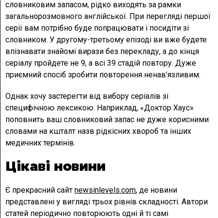
словниковим запасом, рідко виходять за рамки
загальнорозмовного англійської. При перегляді першої
серії вам потрібно буде попрацювати і посидіти зі
словником. У другому-третьому епізоді ви вже будете
впізнавати знайомі вирази без перекладу, а до кінця
серіалу пройдете не 9, а всі 39 стадій повтору. Дуже
приємний спосіб зробити повторення ненав’язливим.
Однак хочу застерегти від вибору серіалів зі
специфічною лексикою. Наприклад, «Доктор Хаус»
поповнить ваш словниковий запас не дуже корисними
словами на кшталт назв рідкісних хвороб та інших
медичних термінів.
Цікаві новини
Є прекрасний сайт
newsinlevels.com
, де новини
представлені у вигляді трьох рівнів складності. Автори
статей періодично повторюють одні й ті самі