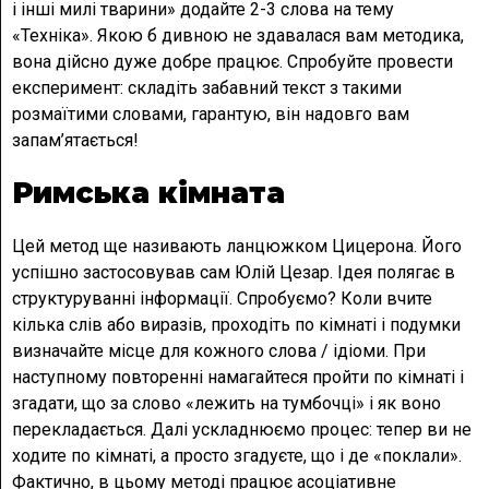
і інші милі тварини» додайте 2-3 слова на тему
«Техніка». Якою б дивною не здавалася вам методика,
вона дійсно дуже добре працює. Спробуйте провести
експеримент: складіть забавний текст з такими
розмаїтими словами, гарантую, він надовго вам
запам’ятається!
Римська кімната
Цей метод ще називають ланцюжком Цицерона. Його
успішно застосовував сам Юлій Цезар. Ідея полягає в
структуруванні інформації. Спробуємо? Коли вчите
кілька слів або виразів, проходіть по кімнаті і подумки
визначайте місце для кожного слова / ідіоми. При
наступному повторенні намагайтеся пройти по кімнаті і
згадати, що за слово «лежить на тумбочці» і як воно
перекладається. Далі ускладнюємо процес: тепер ви не
ходите по кімнаті, а просто згадуєте, що і де «поклали».
Фактично, в цьому методі працює асоціативне