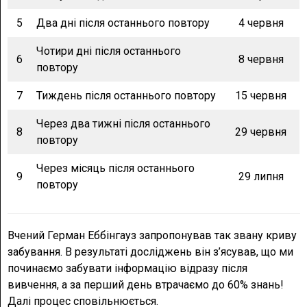
5
Два дні після останнього повтору
4 червня
Чотири дні після останнього
6
8 червня
повтору
7
Тиждень після останнього повтору
15 червня
Через два тижні після останнього
8
29 червня
повтору
Через місяць після останнього
9
29 липня
повтору
Вчений Герман Еббінгауз запропонував так звану криву
забування. В результаті досліджень він з’ясував, що ми
починаємо забувати інформацію відразу після
вивчення, а за перший день втрачаємо до 60% знань!
Далі процес сповільнюється.