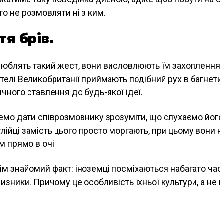
о не розмовляти ні з ким.
тя брів.
люблять такий жест, вони висловлюють їм захоплення
елі Великобританії приймають подібний рух в багнети
чного ставлення до будь-якої ідеї.
емо дати співрозмовнику зрозуміти, що слухаємо його
лійці замість цього просто моргають, при цьому вони 
 прямо в очі.
м знайомий факт: іноземці посміхаються набагато час
чизники. Причому це особливість їхньої культури, а не