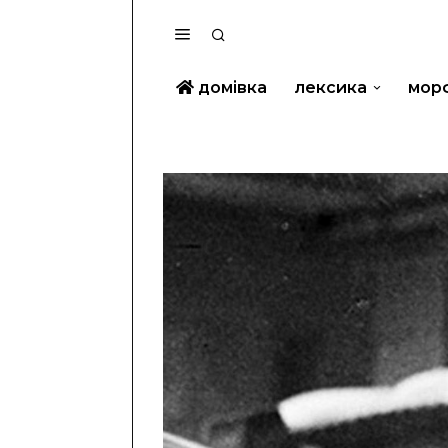
домівка
лексика
мор