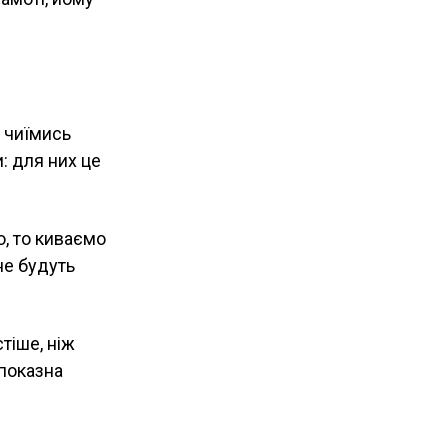
 чиїмись
: для них це
, то киваємо
не будуть
тіше, ніж
 показна