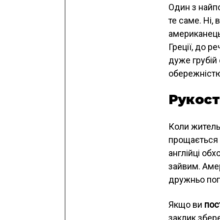
Один з найпо
те саме. Ні,
американець
Греції, до р
дуже грубій
обережністю
Рукост
Коли житель 
прощається з
англійці обх
зайвим. Амер
дружньо попл
Якщо ви
пос
заклик збере