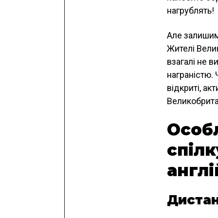
нагрублять!
Але залишимо
Жителі Вели
взагалі не в
награністю. 
відкриті, ак
Великобритан
Особ
спілк
англі
Дистан