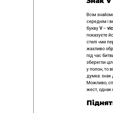
Знак V
Всім знайом
середнім і в
букву
V
–
vic
показуєте йо
стилі «ми п
жахливо обр
під час битв
зберегли ціл
у полон, то 
думка: знак
Можливо, сп
жест, однак 
Піднят