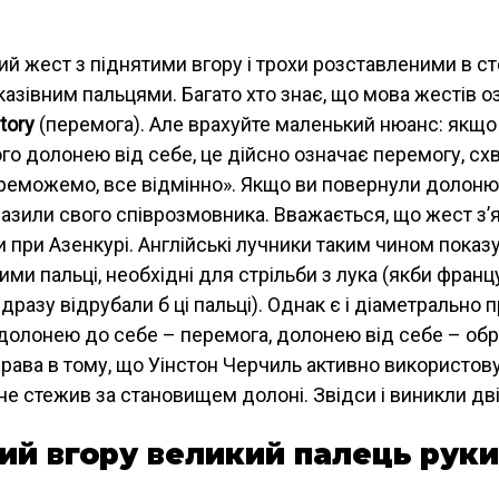
ий жест з піднятими вгору і трохи розставленими в с
казівним пальцями. Багато хто знає, що мова жестів 
tory
(перемога). Але врахуйте маленький нюанс: якщо
го долонею від себе, це дійсно означає перемогу, сх
ереможемо, все відмінно». Якщо ви повернули долоню 
азили свого співрозмовника. Вважається, що жест з’
и при Азенкурі. Англійські лучники таким чином показ
ими пальці, необхідні для стрільби з лука (якби франц
відразу відрубали б ці пальці). Однак є і діаметрально
 долонею до себе – перемога, долонею від себе – обр
рава в тому, що Уінстон Черчиль активно використов
не стежив за становищем долоні. Звідси і виникли дві
ий вгору великий палець руки