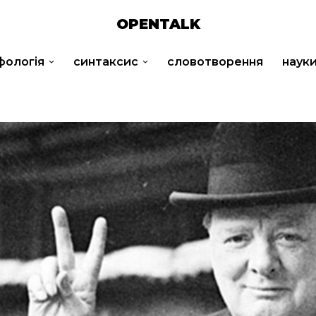
OPENTALK
фологія
синтаксис
словотворення
наук