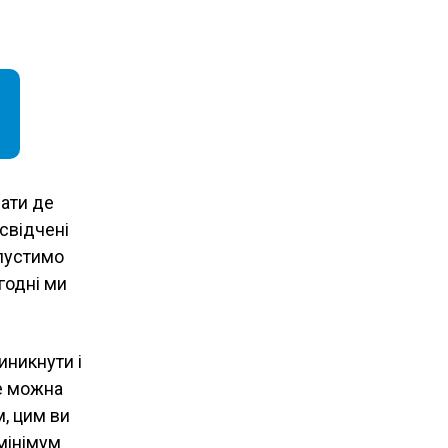
вати де
свідчені
пустимо
годні ми
никнути і
не можна
, цим ви
мінімум