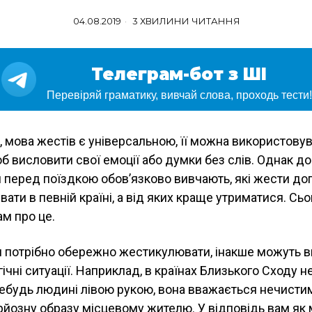
04.08.2019
3 ХВИЛИНИ ЧИТАННЯ
Телеграм-бот з ШІ
Перевіряй граматику, вивчай слова, проходь тести!
, мова жестів є універсальною, її можна використову
б висловити свої емоції або думки без слів. Однак до
 перед поїздкою обов’язково вивчають, які жести до
ати в певній країні, а від яких краще утриматися. Сьо
м про це.
 потрібно обережно жестикулювати, інакше можуть ви
рагічні ситуації. Наприклад, в країнах Близького Сходу 
ебудь людині лівою рукою, вона вважається нечистим
рйозну образу місцевому жителю. У відповідь вам як 