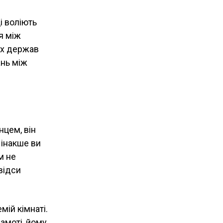
і воліють
я між
их держав
ань між
цем, він
 інакше ви
м не
відси
мій кімнаті.
амоті, йому