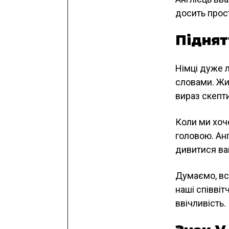
досить прост
Піднят
Німці дуже 
словами. Жит
вираз скепти
Коли ми хоч
головою. Анг
дивитися вам
Думаємо, всі
наші співвіт
ввічливість.