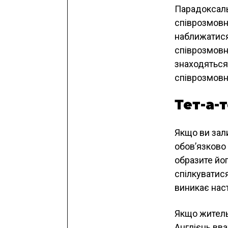
Парадоксаль
співрозмовни
наближатися 
співрозмовн
знаходяться 
співрозмовн
Тет-а-
Якщо ви зал
обов’язково 
образите йог
спілкуватися
виникає наст
Якщо житель 
Англієць вв