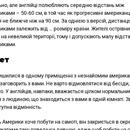
но, але англійці полюбляють середню відстань між
ками – 50-60 см, в той час як прогресивні американц
не ближче ніж на 90 см. За однією з версій, дистанці
иками залежить від … розміру країни. Жителі острівн
на невеликій території, тому і допускають малу відст
иками.
тет
ишилися в одному приміщенні з незнайомим американ
заговорить з вами. Не варто відмовлятися від бесіди,
о. У англійців, навпаки, вважається цілком нормальни
 з людиною, що знаходиться з вами в одній кімнаті. З
упна відмінність.
Америки хоче побути на самоті, він закриється в окре
ажатиме таку поведінка дивною, адже щоб побути на с