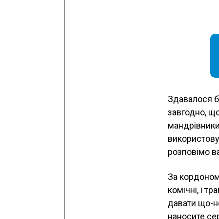
Здавалося б
завгодно, що
мандрівники
використовув
розповімо ва
За кордоном
комічні, і т
давати що-н
наносите се