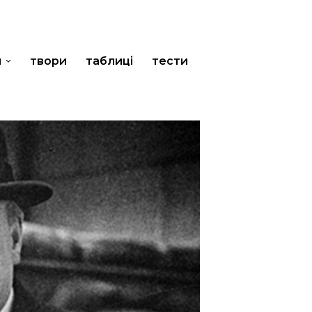
и
твори
таблиці
тести