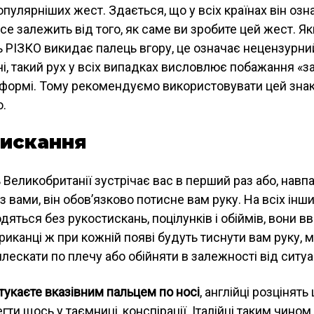
пулярніших жест. Здається, що у всіх країнах він озн
 все залежить від того, як саме ви зробите цей жест. Я
 РІЗКО викидає палець вгору, це означає нецензурний
ечі, такий рух у всіх випадках висловлює побажання «
 формі. Тому рекомендуємо використовувати цей зна
.
искання
Великобританії зустрічає вас в перший раз або, навпа
 вами, він обов’язково потисне вам руку. На всіх інши
одяться без рукостискань, поцілунків і обіймів, вони 
иканці ж при кожній появі будуть тиснути вам руку, 
ескати по плечу або обійняти в залежності від ситуац
тукаєте вказівним пальцем по носі
, англійці розцінять
гти щось у таємниці, конспірації. Італійці таким чином