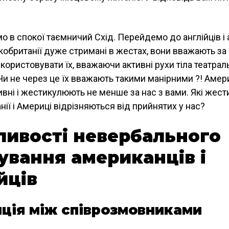
 в спокої таємничий Схід. Перейдемо до англійців і 
кобританії дуже стримані в жестах, вони вважають за
икористовувати їх, вважаючи активні рухи тіла театрал
Чи не через це їх вважають такими манірними ?! Амер
тивні і жестикулюють не менше за нас з вами. Які жест
ії і Америці відрізняються від прийнятих у нас?
ливості невербального
ування американців і
йців
ція між співрозмовниками