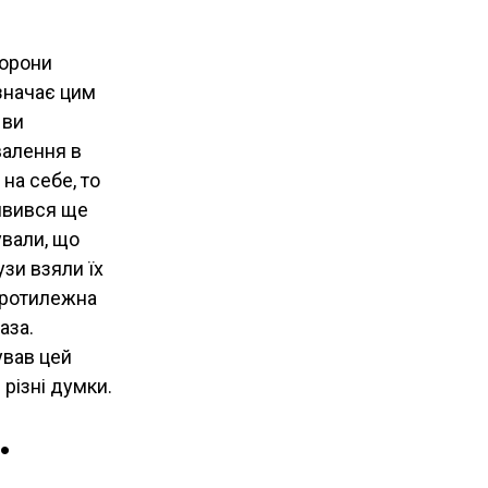
торони
означає цим
 ви
валення в
на себе, то
явився ще
ували, що
узи взяли їх
 протилежна
аза.
ував цей
 різні думки.
.