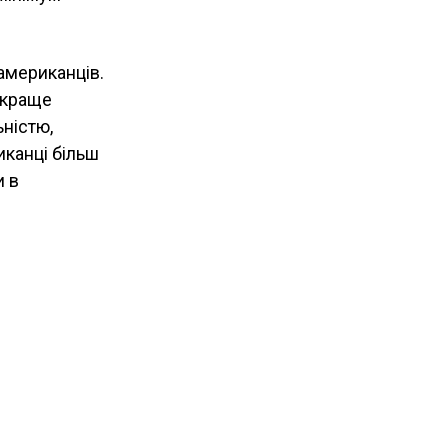
американців.
 краще
ьністю,
иканці більш
и в