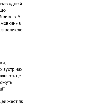
ачає одне й
кщо
 вислів. У
замовкни» в
к з великою
ки,
х зустрічах
вважають це
можуть
ії.
 цей жест як